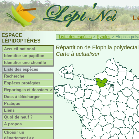
L
ESPACE
Liste des espèces
>
Pyrales
> Elophila poly
LÉPIDOPTÈRES
Répartition de Elophila polydectal
Accueil national
Carte à actualiser
Identifier un papillon
Identifier une chenille
Liste des espèces
Recherche
Espèces protégées
Reportages et dossiers
>
Docs à télécharger
Pratique
Liens
Quoi de neuf ?
>
A propos
Choisir un
département >>