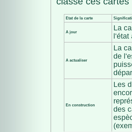
classé ces cartes 
Etat de la carte
Significat
La ca
A jour
l'éta
La ca
de l'
A actualiser
puiss
dépar
Les d
encor
repré
En construction
des c
espèc
(exem