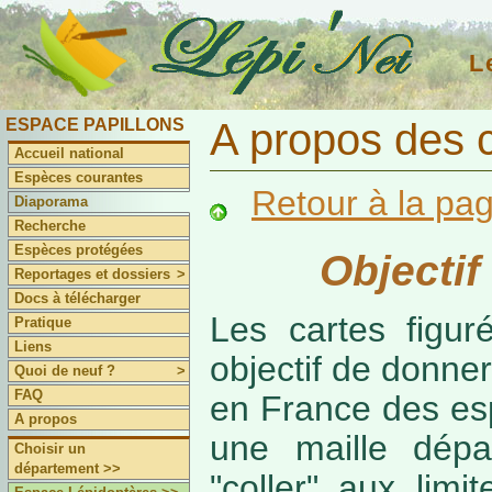
L
ESPACE PAPILLONS
A propos des 
Accueil national
Espèces courantes
Retour à la pa
Diaporama
Recherche
Espèces protégées
Objectif
Reportages et dossiers
>
Docs à télécharger
Les cartes figur
Pratique
Liens
objectif de donner
Quoi de neuf ?
>
FAQ
en France des es
A propos
une maille dépa
Choisir un
département >>
"coller" aux limi