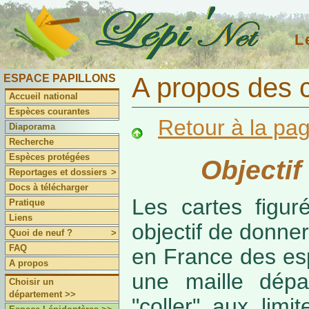
L
ESPACE PAPILLONS
A propos des 
Accueil national
Espèces courantes
Retour à la pa
Diaporama
Recherche
Espèces protégées
Objectif
Reportages et dossiers
>
Docs à télécharger
Les cartes figur
Pratique
Liens
objectif de donner
Quoi de neuf ?
>
FAQ
en France des es
A propos
une maille dépa
Choisir un
département >>
"coller" aux limi