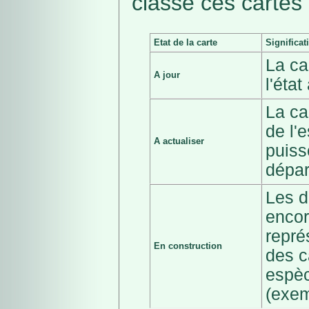
classé ces cartes 
Etat de la carte
Significat
La ca
A jour
l'éta
La ca
de l'
A actualiser
puiss
dépar
Les d
encor
repré
En construction
des c
espèc
(exem