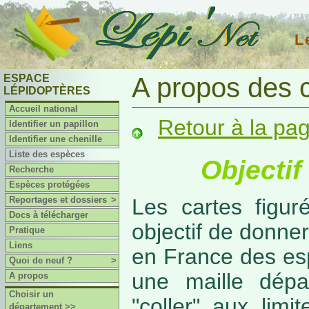
L
ESPACE
A propos des 
LÉPIDOPTÈRES
Accueil national
Retour à la pa
Identifier un papillon
Identifier une chenille
Liste des espèces
Objectif
Recherche
Espèces protégées
Reportages et dossiers
>
Les cartes figur
Docs à télécharger
objectif de donner
Pratique
Liens
en France des es
Quoi de neuf ?
>
une maille dépa
A propos
Choisir un
"coller" aux limi
département >>