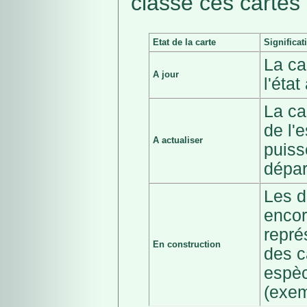
classé ces cartes 
Etat de la carte
Significat
La ca
A jour
l'éta
La ca
de l'
A actualiser
puiss
dépar
Les d
encor
repré
En construction
des c
espèc
(exem