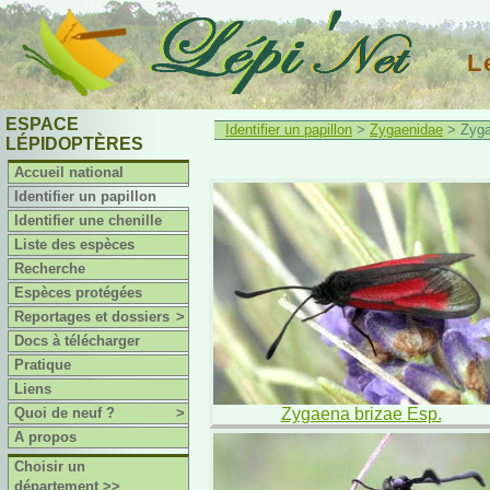
L
ESPACE
Identifier un papillon
>
Zygaenidae
> Zyga
LÉPIDOPTÈRES
Accueil national
Identifier un papillon
Identifier une chenille
Liste des espèces
Recherche
Espèces protégées
Reportages et dossiers
>
Docs à télécharger
Pratique
Liens
Quoi de neuf ?
>
Zygaena brizae Esp.
A propos
Choisir un
département >>