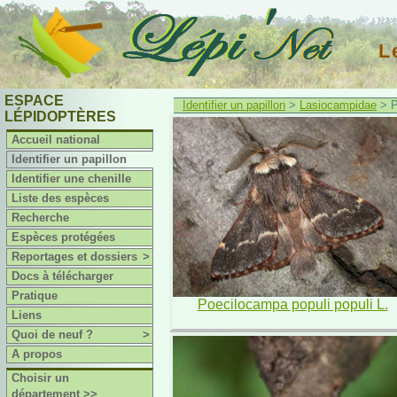
L
ESPACE
Identifier un papillon
>
Lasiocampidae
> P
LÉPIDOPTÈRES
Accueil national
Identifier un papillon
Identifier une chenille
Liste des espèces
Recherche
Espèces protégées
Reportages et dossiers
>
Docs à télécharger
Pratique
Poecilocampa populi populi L.
Liens
Quoi de neuf ?
>
A propos
Choisir un
département >>