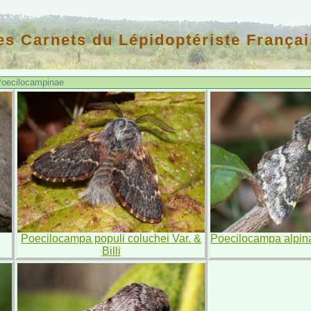
es Carnets du Lépidoptériste Françai
oecilocampinae
Poecilocampa populi coluchei Var. &
Poecilocampa alpina
Billi