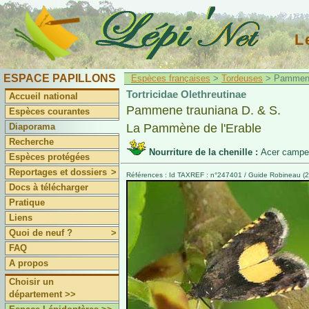
L
ESPACE PAPILLONS
Espèces françaises
>
Tordeuses
> Pammene 
Tortricidae Olethreutinae
Accueil national
Pammene trauniana D. & S.
Espèces courantes
Diaporama
La Pammène de l'Erable
Recherche
Nourriture de la chenille :
Acer campe
Espèces protégées
Reportages et dossiers
>
Références : Id TAXREF : n°247401 / Guide Robineau (20
Docs à télécharger
Pratique
Liens
Quoi de neuf ?
>
FAQ
A propos
Choisir un
département >>