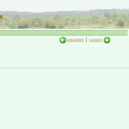
s
|
précédent
suivant