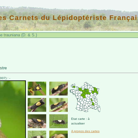
es Carnets du Lépidoptériste Françai
trauniana (D. & S.)
stre
07) : -
Etat carte : à
actualiser
A propos des cartes