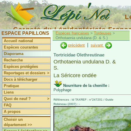
L
Carnets du Lépidoptériste Franç
ESPACE PAPILLONS
Espèces françaises
>
Tordeuses
>
Orthotaenia undulana (D. & S.)
Accueil national
|
précédent
suivant
Espèces courantes
Diaporama
Tortricidae Olethreutinae
Recherche
Orthotaenia undulana D. &
Espèces protégées
S.
Reportages et dossiers
>
La Séricore ondée
Docs à télécharger
Nourriture de la chenille :
Pratique
Polyphage
Liens
Quoi de neuf ?
>
Références : Id TAXREF : n°247201 / Guide
Robineau (2007) : -
FAQ
A propos
Choisir un
département >>