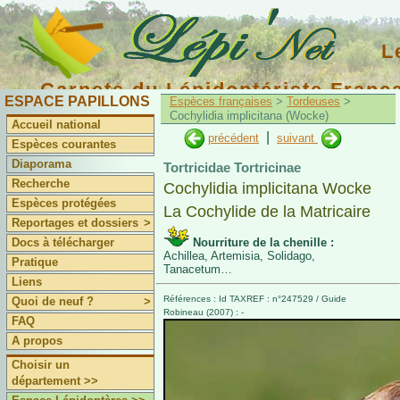
L
Carnets du Lépidoptériste Franç
ESPACE PAPILLONS
Espèces françaises
>
Tordeuses
>
Cochylidia implicitana (Wocke)
Accueil national
|
précédent
suivant
Espèces courantes
Diaporama
Tortricidae Tortricinae
Recherche
Cochylidia implicitana Wocke
Espèces protégées
La Cochylide de la Matricaire
Reportages et dossiers
>
Docs à télécharger
Nourriture de la chenille :
Achillea, Artemisia, Solidago,
Pratique
Tanacetum…
Liens
Références : Id TAXREF : n°247529 / Guide
Quoi de neuf ?
>
Robineau (2007) : -
FAQ
A propos
Choisir un
département >>