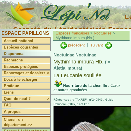
L
Carnets du Lépidoptériste Franç
ESPACE PAPILLONS
Espèces françaises
>
Noctuelles
>
Mythimna impura (Hb.)
Accueil national
|
précédent
suivant
Espèces courantes
Diaporama
Noctuidae Noctuinae
Recherche
Mythimna impura Hb.
( =
Espèces protégées
Aletia impura)
Reportages et dossiers
>
La Leucanie souillée
Docs à télécharger
Nourriture de la chenille :
Carex
Pratique
et autres graminées
Liens
Quoi de neuf ?
>
Références : Id TAXREF : n°249549 / Guide
Robineau (2007) : n°1427
FAQ
A propos
Choisir un
département >>