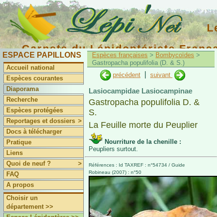
L
Carnets du Lépidoptériste Franç
ESPACE PAPILLONS
Espèces françaises
>
Bombycoïdes
>
Gastropacha populifolia (D. & S.)
Accueil national
|
précédent
suivant
Espèces courantes
Diaporama
Lasiocampidae Lasiocampinae
Recherche
Gastropacha populifolia D. &
Espèces protégées
S.
Reportages et dossiers
>
La Feuille morte du Peuplier
Docs à télécharger
Nourriture de la chenille :
Pratique
Peupliers surtout.
Liens
Quoi de neuf ?
>
Références : Id TAXREF : n°54734 / Guide
Robineau (2007) : n°50
FAQ
A propos
Choisir un
département >>