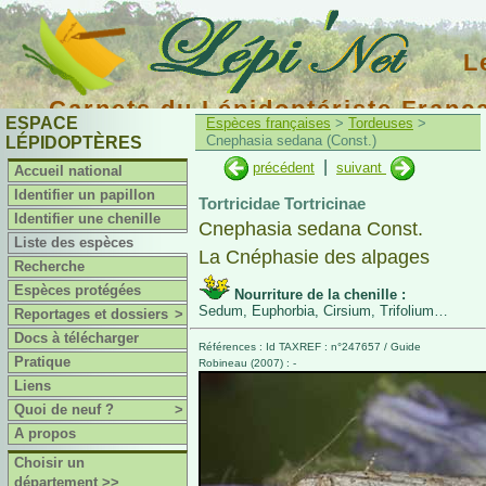
L
Carnets du Lépidoptériste Franç
ESPACE
Espèces françaises
>
Tordeuses
>
Cnephasia sedana (Const.)
LÉPIDOPTÈRES
|
précédent
suivant
Accueil national
Identifier un papillon
Tortricidae Tortricinae
Identifier une chenille
Cnephasia sedana Const.
Liste des espèces
La Cnéphasie des alpages
Recherche
Espèces protégées
Nourriture de la chenille :
Sedum, Euphorbia, Cirsium, Trifolium…
Reportages et dossiers
>
Docs à télécharger
Références : Id TAXREF : n°247657 / Guide
Pratique
Robineau (2007) : -
Liens
Quoi de neuf ?
>
A propos
Choisir un
département >>