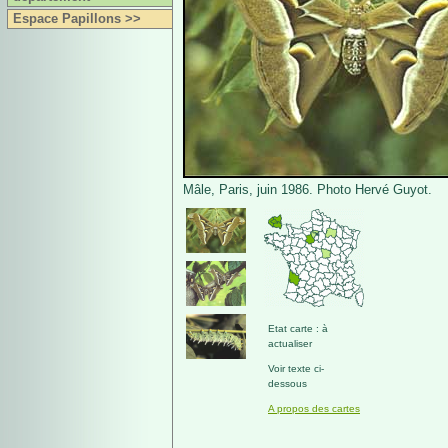
Espace Papillons >>
Mâle, Paris, juin 1986. Photo Hervé Guyot.
Etat carte : à
actualiser
Voir texte ci-
dessous
A propos des cartes