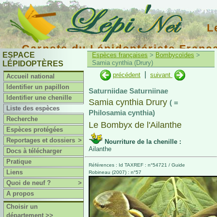
L
Carnets du Lépidoptériste Franç
ESPACE
Espèces françaises
>
Bombycoïdes
>
Samia cynthia (Drury)
LÉPIDOPTÈRES
|
précédent
suivant
Accueil national
Identifier un papillon
Saturniidae Saturniinae
Identifier une chenille
Samia cynthia Drury
( =
Liste des espèces
Philosamia cynthia)
Recherche
Le Bombyx de l'Ailanthe
Espèces protégées
Reportages et dossiers
>
Nourriture de la chenille :
Ailanthe
Docs à télécharger
Pratique
Références : Id TAXREF : n°54721 / Guide
Liens
Robineau (2007) : n°57
Quoi de neuf ?
>
A propos
Choisir un
département >>