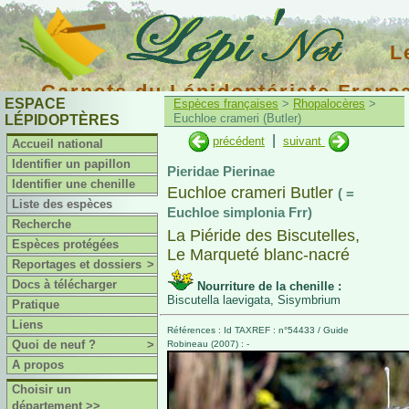
L
Carnets du Lépidoptériste Franç
ESPACE
Espèces françaises
>
Rhopalocères
>
Euchloe crameri (Butler)
LÉPIDOPTÈRES
|
précédent
suivant
Accueil national
Identifier un papillon
Pieridae Pierinae
Identifier une chenille
Euchloe crameri Butler
( =
Liste des espèces
Euchloe simplonia Frr)
Recherche
La Piéride des Biscutelles,
Espèces protégées
Le Marqueté blanc-nacré
Reportages et dossiers
>
Docs à télécharger
Nourriture de la chenille :
Biscutella laevigata, Sisymbrium
Pratique
Liens
Références : Id TAXREF : n°54433 / Guide
Quoi de neuf ?
>
Robineau (2007) : -
A propos
Choisir un
département >>