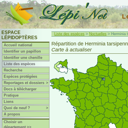
L
ESPACE
Liste des espèces
>
Noctuelles
> Herminia ta
LÉPIDOPTÈRES
Répartition de Herminia tarsipenna
Accueil national
Carte à actualiser
Identifier un papillon
Identifier une chenille
Liste des espèces
Recherche
Espèces protégées
Reportages et dossiers
>
Docs à télécharger
Pratique
Liens
Quoi de neuf ?
>
A propos
Choisir un
département >>