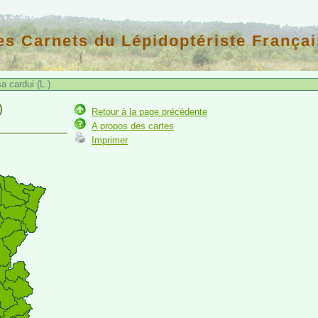
es Carnets du Lépidoptériste Françai
 cardui (L.)
)
Retour à la page précédente
A propos des cartes
Imprimer