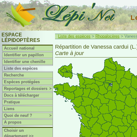
L
ESPACE
Liste des espèces
>
Rhopalocères
> Vanessa
LÉPIDOPTÈRES
Répartition de Vanessa cardui (L.
Accueil national
Carte à jour
Identifier un papillon
Identifier une chenille
Liste des espèces
Recherche
Espèces protégées
Reportages et dossiers
>
Docs à télécharger
Pratique
Liens
Quoi de neuf ?
>
A propos
Choisir un
département >>