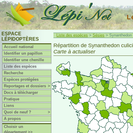
L
ESPACE
Liste des espèces
>
Sésies
> Synanthedon cu
LÉPIDOPTÈRES
Répartition de Synanthedon culici
Accueil national
Carte à actualiser
Identifier un papillon
Identifier une chenille
Liste des espèces
Recherche
Espèces protégées
Reportages et dossiers
>
Docs à télécharger
Pratique
Liens
Quoi de neuf ?
>
A propos
Choisir un
département >>