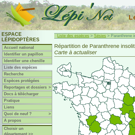
L
ESPACE
Liste des espèces
>
Sésies
> Paranthrene in
LÉPIDOPTÈRES
Répartition de Paranthrene insolit
Accueil national
Carte à actualiser
Identifier un papillon
Identifier une chenille
Liste des espèces
Recherche
Espèces protégées
Reportages et dossiers
>
Docs à télécharger
Pratique
Liens
Quoi de neuf ?
>
A propos
Choisir un
département >>