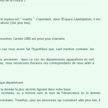
idi de la France").
iche espèce est " muette ". Cependant, dans l'Espace Lépidoptères, il est
atives (Voir plus bas).
vention, l'année 1980 est prise pour charnière.
 cas nous avons fait l'hypothèse que, sauf mention contraire, les
ons anciennes : dans ce cas, les départements apparaîtront en vert
e cas, nous remercions d'avance nos correspondants de nous aider à
haque département.
la donnée la plus récente figurant dans notre base.
ie existante, ou a minima vers le nom de l'observateur (si la donnée
ntales. Toutefois, pour les personnes qui souhaitent aller plus loin, il