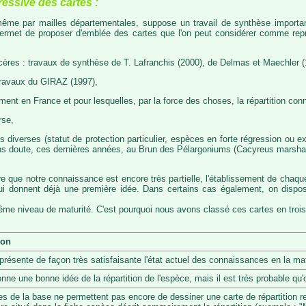
ressive des cartes :
, même par mailles départementales, suppose un travail de synthèse importa
permet de proposer d'emblée des cartes que l'on peut considérer comme représ
cères : travaux de synthèse de T. Lafranchis (2000), de Delmas et Maechler (
travaux du GIRAZ (1997),
t en France et pour lesquelles, par la force des choses, la répartition con
rse,
diverses (statut de protection particulier, espèces en forte régression ou exp
s doute, ces dernières années, au Brun des Pélargoniums (Cacyreus marshalii)
re que notre connaissance est encore très partielle, l'établissement de chaqu
 qui donnent déjà une première idée. Dans certains cas également, on dis
même niveau de maturité. C'est pourquoi nous avons classé ces cartes en trois
ion
eprésente de façon très satisfaisante l'état actuel des connaissances en la mat
onne une bonne idée de la répartition de l'espèce, mais il est très probable q
s de la base ne permettent pas encore de dessiner une carte de répartition r