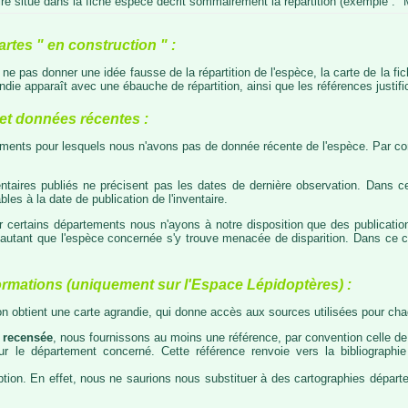
e situé dans la fiche espèce décrit sommairement la répartition (exemple : "M
artes " en construction " :
e ne pas donner une idée fausse de la répartition de l'espèce, la carte de la f
die apparaît avec une ébauche de répartition, ainsi que les références justific
t données récentes :
tements pour lesquels nous n'avons pas de donnée récente de l'espèce. Par con
taires publiés ne précisent pas les dates de dernière observation. Dans ce
les à la date de publication de l'inventaire.
ur certains départements nous n'ayons à notre disposition que des publicati
our autant que l'espèce concernée s'y trouve menacée de disparition. Dans c
ormations (uniquement sur l'Espace Lépidoptères) :
 on obtient une carte agrandie, qui donne accès aux sources utilisées pour c
 recensée
, nous fournissons au moins une référence, par convention celle de 
 sur le département concerné. Cette référence renvoie vers la bibliograph
tion. En effet, nous ne saurions nous substituer à des cartographies départeme