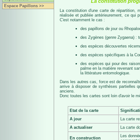
La constitution prog
Espace Papillons >>
La constitution d'une carte de répartition
réalisée et publiée antérieurement, ce qui 
C'est notamment le cas :
des papillons de jour ou Rhopalo
des Zygènes (genre Zygaena) : 
des espèces découvertes récemmen
des espèces spécifiques à la Co
des espèces qui pour des raisons 
palme en la matière revenant san
la littérature entomologique.
Dans les autres cas, force est de reconnaît
arrive à disposer de synthèses partielles
anciens.
Donc toutes les cartes sont loin d'avoir le 
Etat de la carte
Significat
A jour
La carte r
A actualiser
La carte d
Les donnée
En construction