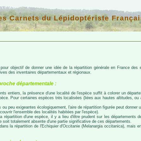
es Carnets du Lépidoptériste Françai
d pour objectif de donner une idée de la répartition générale en France de
atives des inventaires départementaux et régionaux.
proche départementale :
nts entiers, la présence d'une localité de l'espèce suffit à colorer un départem
espèce. Pour certaines espèces très localisées (liées aux hautes altitudes, o
 ou peu exigeantes écologiquement, l'aire de répartition figurée peut donner
couvrir l'ensemble des localités habitées par l'espèce).
a répartition d'une espèce, il y a lieu d'être prudent sur les départements de
ce soit totalement absente d'une partie significative de ces départements.
ns la répartition de l'Echiquier d'Occitanie (Melanargia occitanica), mais e