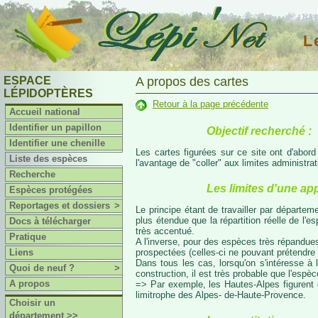
L
ESPACE
A propos des cartes
LÉPIDOPTÈRES
Retour à la page précédente
Accueil national
Identifier un papillon
Objectif recherché :
Identifier une chenille
Les cartes figurées sur ce site ont d'abor
Liste des espèces
l'avantage de "coller" aux limites administr
Recherche
Les limites d'une ap
Espèces protégées
Reportages et dossiers
>
Le principe étant de travailler par départeme
plus étendue que la répartition réelle de l'
Docs à télécharger
très accentué.
Pratique
A l'inverse, pour des espèces très répandues
prospectées (celles-ci ne pouvant prétendre 
Liens
Dans tous les cas, lorsqu'on s'intéresse à l
Quoi de neuf ?
>
construction, il est très probable que l'espè
A propos
=> Par exemple, les Hautes-Alpes figurent da
limitrophe des Alpes- de-Haute-Provence.
Choisir un
département >>