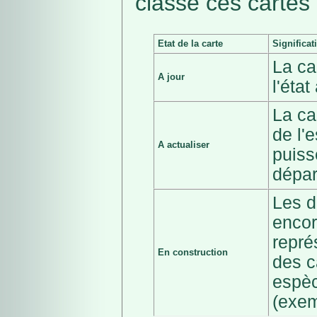
classé ces cartes 
Etat de la carte
Significat
La ca
A jour
l'éta
La ca
de l'
A actualiser
puiss
dépar
Les d
encor
repré
En construction
des c
espèc
(exem