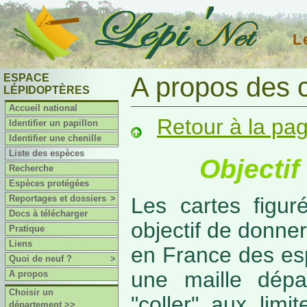
L
ESPACE
A propos des 
LÉPIDOPTÈRES
Accueil national
Retour à la pa
Identifier un papillon
Identifier une chenille
Liste des espèces
Objectif
Recherche
Espèces protégées
Reportages et dossiers
>
Les cartes figur
Docs à télécharger
objectif de donner
Pratique
Liens
en France des es
Quoi de neuf ?
>
une maille dépa
A propos
Choisir un
"coller" aux limi
département >>