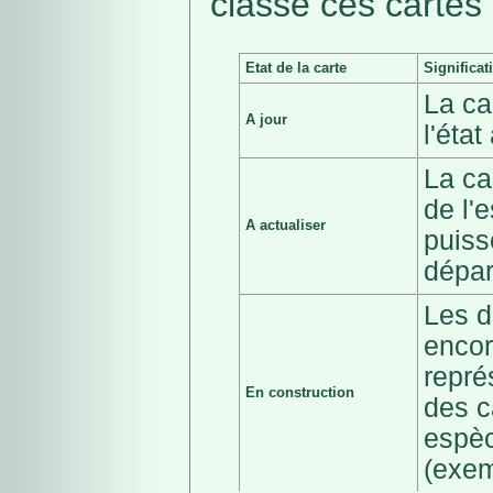
classé ces cartes 
Etat de la carte
Significat
La ca
A jour
l'éta
La ca
de l'
A actualiser
puiss
dépar
Les d
encor
repré
En construction
des c
espèc
(exem