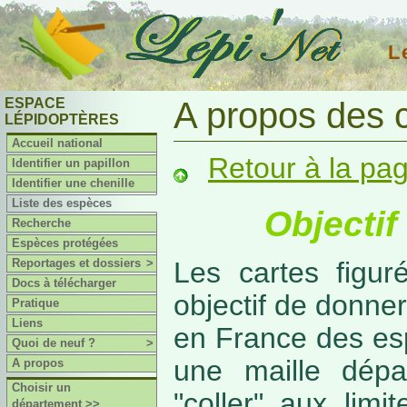
L
ESPACE
A propos des 
LÉPIDOPTÈRES
Accueil national
Retour à la pa
Identifier un papillon
Identifier une chenille
Liste des espèces
Objectif
Recherche
Espèces protégées
Reportages et dossiers
>
Les cartes figur
Docs à télécharger
objectif de donner
Pratique
Liens
en France des es
Quoi de neuf ?
>
une maille dépa
A propos
Choisir un
"coller" aux limi
département >>