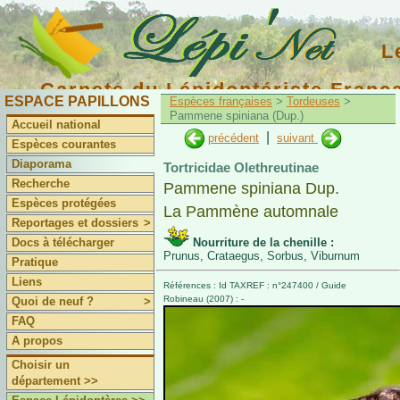
L
Carnets du Lépidoptériste Franç
ESPACE PAPILLONS
Espèces françaises
>
Tordeuses
>
Pammene spiniana (Dup.)
Accueil national
|
précédent
suivant
Espèces courantes
Diaporama
Tortricidae Olethreutinae
Recherche
Pammene spiniana Dup.
Espèces protégées
La Pammène automnale
Reportages et dossiers
>
Docs à télécharger
Nourriture de la chenille :
Prunus, Crataegus, Sorbus, Viburnum
Pratique
Liens
Références : Id TAXREF : n°247400 / Guide
Robineau (2007) : -
Quoi de neuf ?
>
FAQ
A propos
Choisir un
département >>