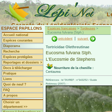
L
Carnets du Lépidoptériste Franç
ESPACE PAPILLONS
Espèces françaises
>
Tordeuses
>
Eucosma fulvana (Stph.)
Accueil national
|
précédent
suivant
Espèces courantes
Diaporama
Tortricidae Olethreutinae
Recherche
Eucosma fulvana Stph.
Espèces protégées
L'Eucosmie de Stephens
Reportages et dossiers
>
Docs à télécharger
Nourriture de la chenille :
Centaurea
Pratique
Liens
Références : Id TAXREF : n°343252 / Guide
Robineau (2007) : -
Quoi de neuf ?
>
FAQ
A propos
Choisir un
département >>