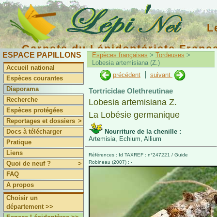
L
Carnets du Lépidoptériste Franç
ESPACE PAPILLONS
Espèces françaises
>
Tordeuses
>
Lobesia artemisiana (Z.)
Accueil national
|
précédent
suivant
Espèces courantes
Diaporama
Tortricidae Olethreutinae
Recherche
Lobesia artemisiana Z.
Espèces protégées
La Lobésie germanique
Reportages et dossiers
>
Docs à télécharger
Nourriture de la chenille :
Artemisia, Echium, Allium
Pratique
Liens
Références : Id TAXREF : n°247221 / Guide
Robineau (2007) : -
Quoi de neuf ?
>
FAQ
A propos
Choisir un
département >>