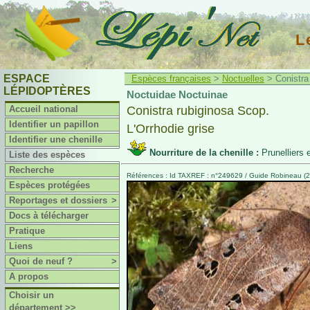
L
ESPACE
Espèces françaises
>
Noctuelles
> Conistra 
LÉPIDOPTÈRES
Noctuidae Noctuinae
Accueil national
Conistra rubiginosa Scop.
Identifier un papillon
L'Orrhodie grise
Identifier une chenille
Nourriture de la chenille :
Prunelliers 
Liste des espèces
Recherche
Références : Id TAXREF : n°249629 / Guide Robineau (2
Espèces protégées
Reportages et dossiers
>
Docs à télécharger
Pratique
Liens
Quoi de neuf ?
>
A propos
Choisir un
département >>