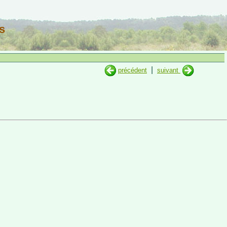
s
|
précédent
suivant