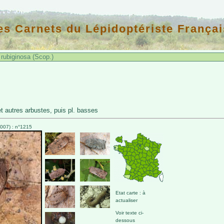
es Carnets du Lépidoptériste Françai
rubiginosa (Scop.)
et autres arbustes, puis pl. basses
007) : n°1215
Etat carte : à
actualiser
Voir texte ci-
dessous