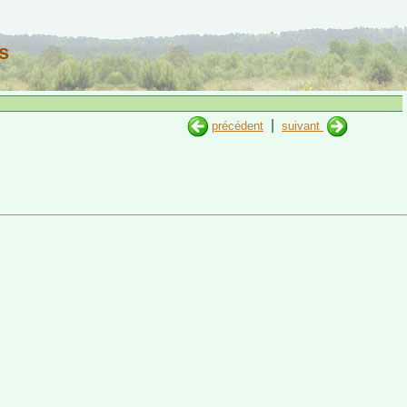
s
|
précédent
suivant