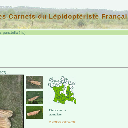
es Carnets du Lépidoptériste Françai
punctella (Tr.)
07) : -
Etat carte : à
actualiser
A propos des cartes