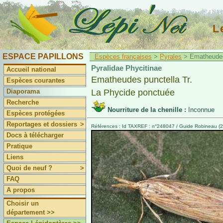
L
ESPACE PAPILLONS
Espèces françaises
>
Pyrales
> Ematheudes 
Pyralidae Phycitinae
Accueil national
Ematheudes punctella Tr.
Espèces courantes
Diaporama
La Phycide ponctuée
Recherche
Nourriture de la chenille :
Inconnue
Espèces protégées
Reportages et dossiers
>
Références : Id TAXREF : n°248047 / Guide Robineau (20
Docs à télécharger
Pratique
Liens
Quoi de neuf ?
>
FAQ
A propos
Choisir un
département >>