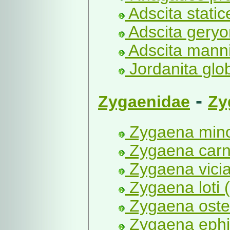
Adscita static
Adscita geryo
Adscita manni
Jordanita glo
-
Zygaenidae
Zy
Zygaena mino
Zygaena carni
Zygaena vicia
Zygaena loti (
Zygaena oste
Zygaena ephia