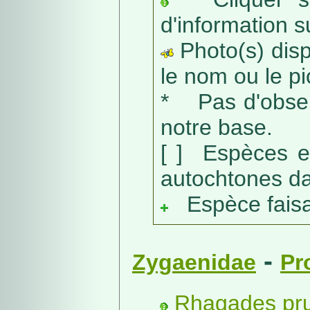
d'information s
Photo(s) dispo
le nom ou le pic
* Pas d'obser
notre base.
[ ] Espèces e
autochtones da
Espèce faisant
-
Zygaenidae
Pr
Rhagades prun