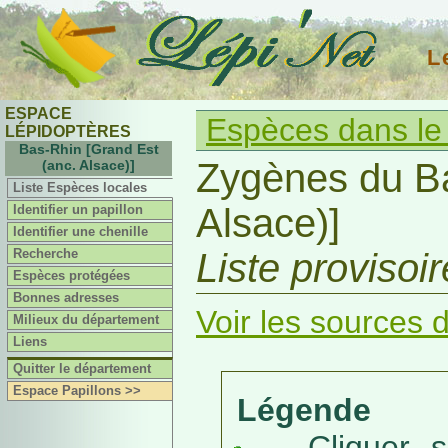
L
ESPACE
Espèces dans le
LÉPIDOPTÈRES
Bas-Rhin [Grand Est
Zygènes du Ba
(anc. Alsace)]
Liste Espèces locales
Alsace)]
Identifier un papillon
Identifier une chenille
Recherche
Liste provisoi
Espèces protégées
Bonnes adresses
Voir les sources d
Milieux du département
Liens
Quitter le département
Espace Papillons >>
Légende
Cliquer sur