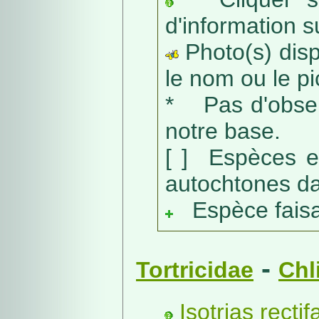
d'information s
Photo(s) dispo
le nom ou le pic
* Pas d'obser
notre base.
[ ] Espèces e
autochtones da
Espèce faisant
-
Tortricidae
Chl
Isotrias recti