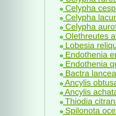
Celypha cespi
Celypha lacun
Celypha auro
Olethreutes ar
Lobesia reliq
Endothenia e
Endothenia q
Bactra lancea
Ancylis obtus
Ancylis achat
Thiodia citran
Spilonota oce