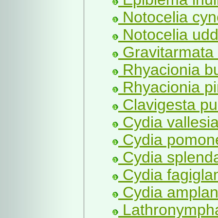
Notocelia cyn
Notocelia ud
Gravitarmata
Rhyacionia bu
Rhyacionia pi
Clavigesta pu
Cydia vallesi
Cydia pomonel
Cydia splend
Cydia fagigla
Cydia amplan
Lathronympha 