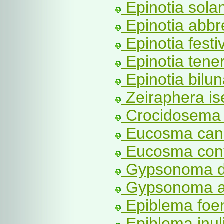
Epinotia solan
Epinotia abbr
Epinotia festi
Epinotia tene
Epinotia bilu
Zeiraphera is
Crocidosema 
Eucosma can
Eucosma cont
Gypsonoma de
Gypsonoma ac
Epiblema foen
Epiblema inul