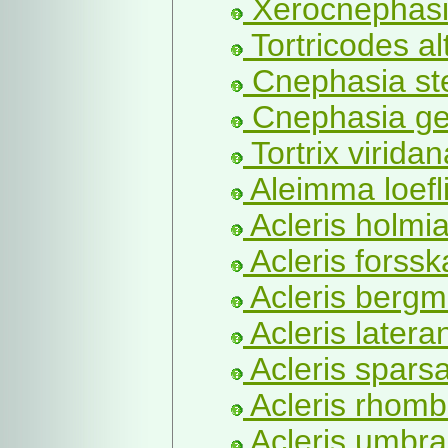
Xerocnephasi
Tortricodes al
Cnephasia st
Cnephasia gen
Tortrix viridan
Aleimma loefl
Acleris holmia
Acleris forssk
Acleris bergm
Acleris latera
Acleris spars
Acleris rhomb
Acleris umbra