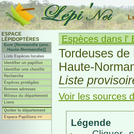
L
ESPACE
Espèces dans l' 
LÉPIDOPTÈRES
Eure [Normandie (anc.
Tordeuses de 
Haute-Normandie)]
Liste Espèces locales
Haute-Norman
Identifier un papillon
Identifier une chenille
Recherche
Liste provisoi
Espèces protégées
Bonnes adresses
Voir les sources d
Milieux du département
Liens
Quitter le département
Espace Papillons >>
Légende
Cliquer sur