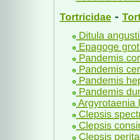
-
Tortricidae
Tor
Ditula angust
Epagoge groti
Pandemis cory
Pandemis cer
Pandemis hep
Pandemis dum
Argyrotaenia 
Clepsis spect
Clepsis consi
Clepsis perit