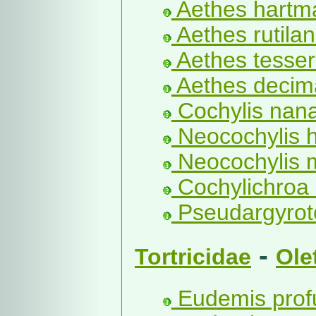
Aethes hartma
Aethes rutilan
Aethes tesser
Aethes decim
Cochylis nana
Neocochylis h
Neocochylis m
Cochylichroa 
Pseudargyrot
-
Tortricidae
Ole
Eudemis prof