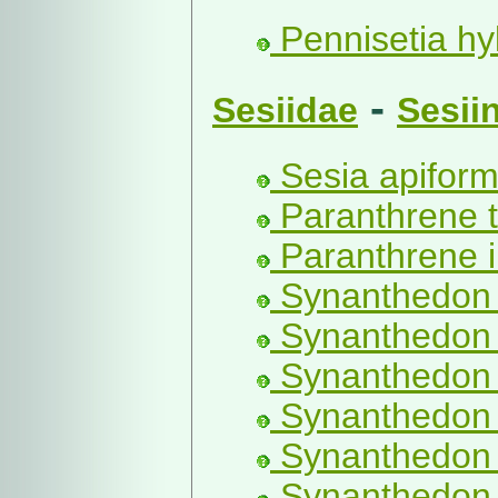
Pennisetia hy
-
Sesiidae
Sesii
Sesia apiformi
Paranthrene t
Paranthrene i
Synanthedon t
Synanthedon s
Synanthedon 
Synanthedon c
Synanthedon 
Synanthedon f