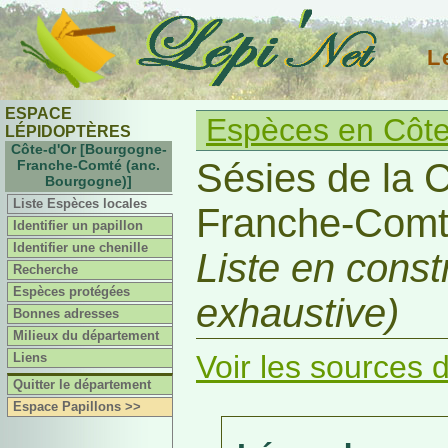
L
ESPACE
Espèces en Côte
LÉPIDOPTÈRES
Côte-d'Or [Bourgogne-
Sésies de la 
Franche-Comté (anc.
Bourgogne)]
Liste Espèces locales
Franche-Comt
Identifier un papillon
Identifier une chenille
Liste en cons
Recherche
Espèces protégées
exhaustive)
Bonnes adresses
Milieux du département
Voir les sources d
Liens
Quitter le département
Espace Papillons >>