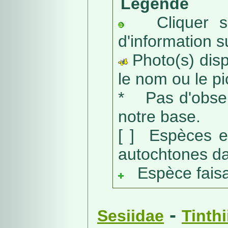
Légende
Cliquer sur
d'information s
Photo(s) dispo
le nom ou le pic
* Pas d'obser
notre base.
[ ] Espèces e
autochtones da
Espèce faisant
-
Sesiidae
Tinth