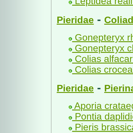
Leptidea reali
-
Pieridae
Colia
Gonepteryx r
Gonepteryx cl
Colias alfacar
Colias crocea
-
Pieridae
Pierin
Aporia crataeg
Pontia daplidi
Pieris brassic