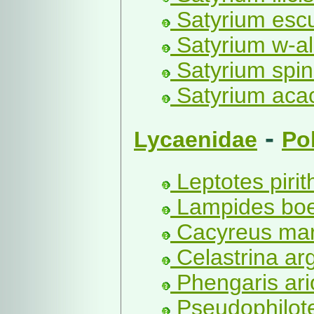
Satyrium escu
Satyrium w-a
Satyrium spini
Satyrium acac
-
Lycaenidae
Po
Leptotes pirit
Lampides boet
Cacyreus mars
Celastrina arg
Phengaris ari
Pseudophilote