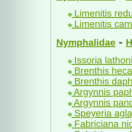
Limenitis redu
Limenitis cami
-
Nymphalidae
H
Issoria lathon
Brenthis heca
Brenthis daph
Argynnis paph
Argynnis pand
Speyeria aglaj
Fabriciana ni