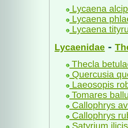
Lycaena alcip
Lycaena phlae
Lycaena tityr
-
Lycaenidae
Th
Thecla betula
Quercusia que
Laeosopis rob
Tomares ballu
Callophrys av
Callophrys rub
Satyrium ilici