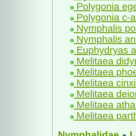
Polygonia ege
Polygonia c-a
Nymphalis pol
Nymphalis ant
Euphydryas au
Melitaea didy
Melitaea phoe
Melitaea cinxi
Melitaea deio
Melitaea athal
Melitaea part
-
Nymphalidae
L