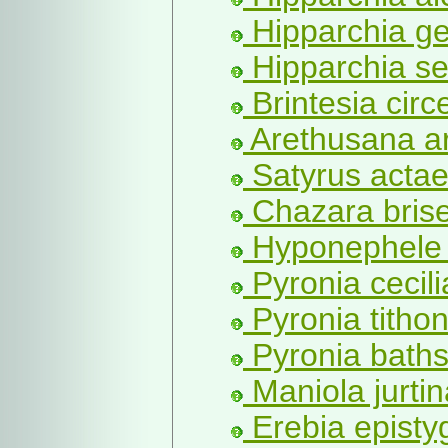
Hipparchia ge
Hipparchia se
Brintesia circe
Arethusana ar
Satyrus actae
Chazara brise
Hyponephele 
Pyronia cecilia
Pyronia tithon
Pyronia baths
Maniola jurtin
Erebia episty