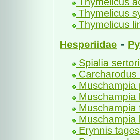
Thymelicus ac
Thymelicus sy
Thymelicus li
-
Hesperiidae
Py
Spialia serto
Carcharodus 
Muschampia p
Muschampia l
Muschampia fl
Muschampia b
Erynnis tages