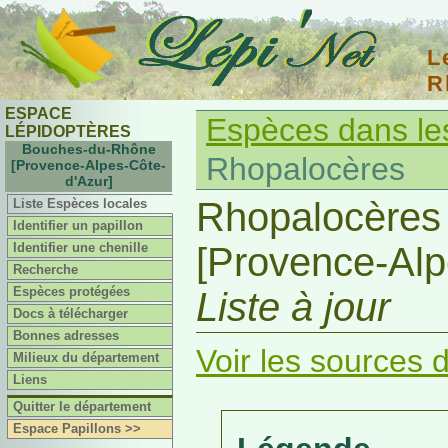
L
R
ESPACE
Espèces dans l
LÉPIDOPTÈRES
Bouches-du-Rhône
Rhopalocères
[Provence-Alpes-Côte-
d'Azur]
Rhopalocères
Liste Espèces locales
Identifier un papillon
Identifier une chenille
[Provence-Alp
Recherche
Espèces protégées
Liste à jour
Docs à télécharger
Bonnes adresses
Voir les sources d
Milieux du département
Liens
Quitter le département
Espace Papillons >>