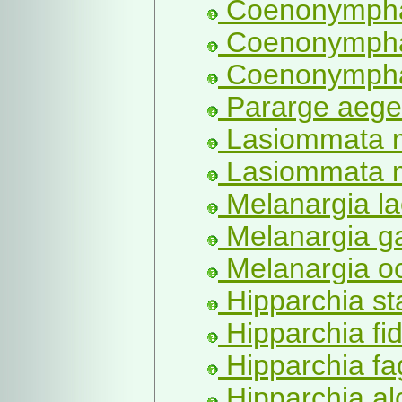
Coenonympha
Coenonympha 
Coenonympha 
Pararge aeger
Lasiommata m
Lasiommata m
Melanargia la
Melanargia ga
Melanargia oc
Hipparchia sta
Hipparchia fid
Hipparchia fa
Hipparchia al