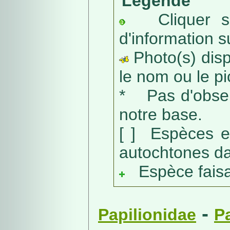
Légende
Cliquer sur
d'information s
Photo(s) dispo
le nom ou le pic
* Pas d'obser
notre base.
[ ] Espèces e
autochtones da
Espèce faisant
-
Papilionidae
P