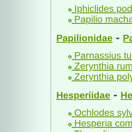
Iphiclides poda
Papilio macha
-
Papilionidae
P
Parnassius tur
Zerynthia rum
Zerynthia pol
-
Hesperiidae
He
Ochlodes syl
Hesperia com