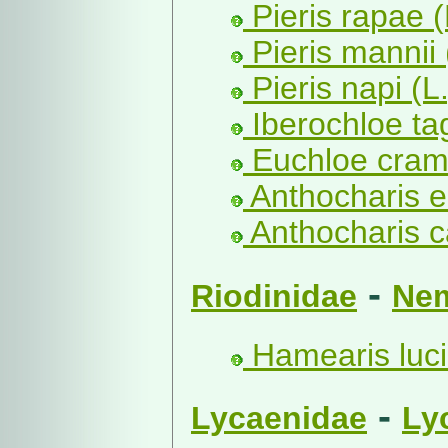
Pieris rapae (
Pieris mannii
Pieris napi (L.
Iberochloe ta
Euchloe crame
Anthocharis e
Anthocharis c
-
Riodinidae
Nem
Hamearis luci
-
Lycaenidae
Ly