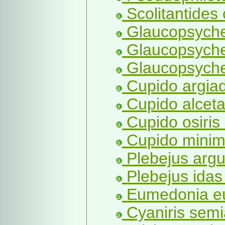
Scolitantides 
Glaucopsyche 
Glaucopsyche
Glaucopsyche
Cupido argiad
Cupido alcet
Cupido osiris
Cupido minim
Plebejus argu
Plebejus idas 
Eumedonia e
Cyaniris semi