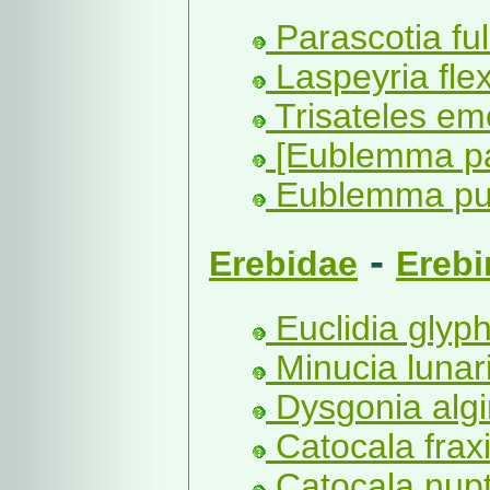
Parascotia ful
Laspeyria flex
Trisateles emo
[Eublemma pa
Eublemma pur
-
Erebidae
Erebi
Euclidia glyph
Minucia lunari
Dysgonia algir
Catocala fraxi
Catocala nupt