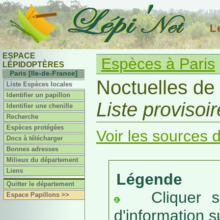
L
ESPACE
Espèces à Paris
LÉPIDOPTÈRES
Paris [Ile-de-France]
Noctuelles de 
Liste Espèces locales
Identifier un papillon
Liste provisoi
Identifier une chenille
Recherche
Espèces protégées
Voir les sources d
Docs à télécharger
Bonnes adresses
Milieux du département
Liens
Légende
Quitter le département
Cliquer sur
Espace Papillons >>
d'information s