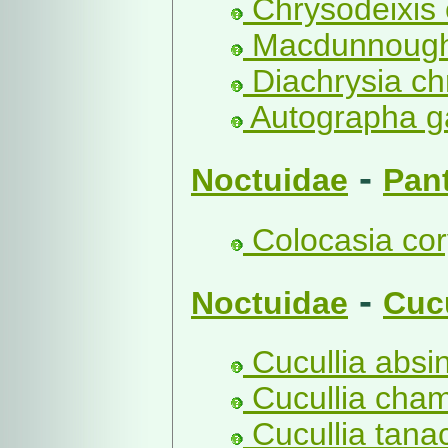
Chrysodeixis 
Macdunnoughi
Diachrysia chr
Autographa g
-
Noctuidae
Pan
Colocasia cory
-
Noctuidae
Cucu
Cucullia absint
Cucullia cham
Cucullia tanac