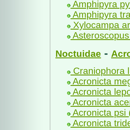
Amphipyra py
Amphipyra tra
Xylocampa ar
Asteroscopus 
-
Noctuidae
Acr
Craniophora li
Acronicta meg
Acronicta lepo
Acronicta acer
Acronicta psi 
Acronicta trid