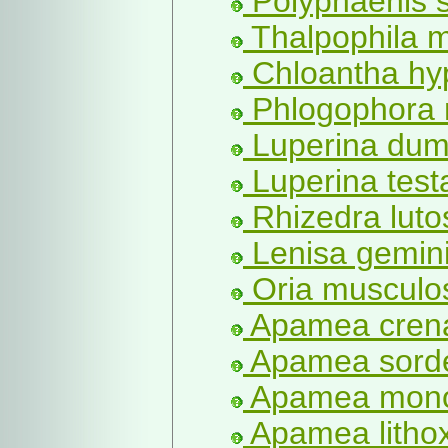
Polyphaenis s
Thalpophila m
Chloantha hyp
Phlogophora m
Luperina dume
Luperina test
Rhizedra luto
Lenisa gemini
Oria musculo
Apamea crena
Apamea sorde
Apamea monog
Apamea lithox