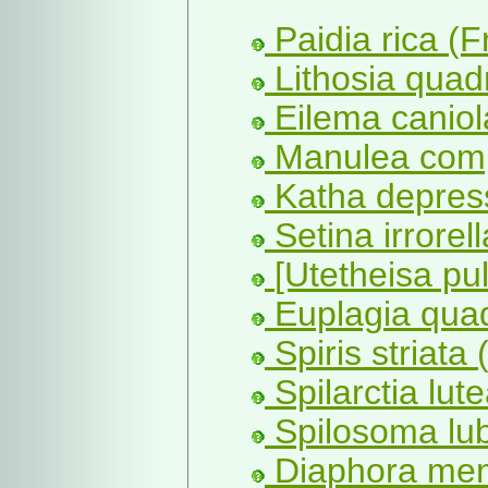
Paidia rica (Fr
Lithosia quadr
Eilema caniol
Manulea comp
Katha depres
Setina irrorell
[Utetheisa pul
Euplagia quad
Spiris striata 
Spilarctia lut
Spilosoma lub
Diaphora men