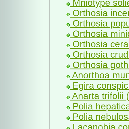
Mniotype solie
Orthosia incer
Orthosia popul
Orthosia mini
Orthosia ceras
Orthosia crud
Orthosia gothi
Anorthoa mun
Egira conspicil
Anarta trifolii 
Polia hepatica
Polia nebulos
Lacanobia con