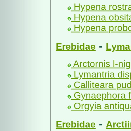
Hypena rostral
Hypena obsita
Hypena probos
-
Erebidae
Lyman
Arctornis l-ni
Lymantria dis
Calliteara pu
Gynaephora fa
Orgyia antiqu
-
Erebidae
Arcti