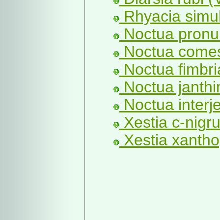
Rhyacia simul
Noctua pronu
Noctua comes
Noctua fimbri
Noctua janthi
Noctua interj
Xestia c-nigr
Xestia xantho