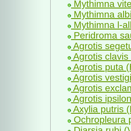
Mythimna vite
Mythimna albi
Mythimna l-al
Peridroma sa
Agrotis seget
Agrotis clavis
Agrotis puta (
Agrotis vestigi
Agrotis exclam
Agrotis ipsilon
Axylia putris (
Ochropleura p
Diarsia rubi 