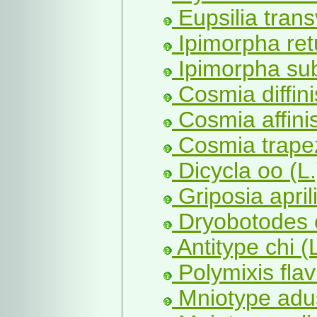
Eupsilia trans
Ipimorpha ret
Ipimorpha sub
Cosmia diffini
Cosmia affinis
Cosmia trapez
Dicycla oo (L.
Griposia april
Dryobotodes e
Antitype chi (L
Polymixis flav
Mniotype adu