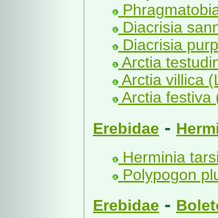
Phragmatobia 
Diacrisia sann
Diacrisia purp
Arctia testudi
Arctia villica (
Arctia festiva 
-
Erebidae
Hermi
Herminia tarsi
Polypogon plu
-
Erebidae
Bolet