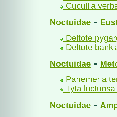
Cucullia verba
-
Noctuidae
Eust
Deltote pygar
Deltote banki
-
Noctuidae
Met
Panemeria te
Tyta luctuosa 
-
Noctuidae
Amp