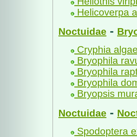
Heliothis viri
Helicoverpa a
-
Noctuidae
Bry
Cryphia algae
Bryophila rav
Bryophila rapt
Bryophila dom
Bryopsis mural
-
Noctuidae
Noc
Spodoptera e