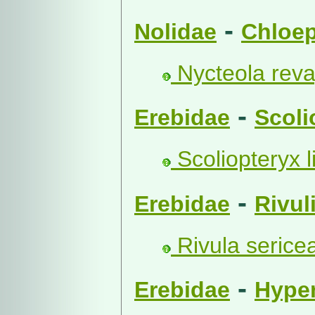
-
Nolidae
Chloep
Nycteola rev
-
Erebidae
Scoli
Scoliopteryx li
-
Erebidae
Rivul
Rivula sericea
-
Erebidae
Hype