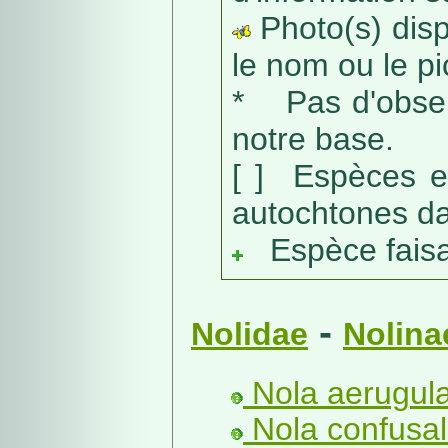
Photo(s) dispo
le nom ou le pic
* Pas d'obser
notre base.
[ ] Espèces e
autochtones da
Espèce faisant
-
Nolidae
Nolina
Nola aerugula
Nola confusali