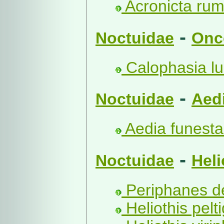
Acronicta rumi
-
Noctuidae
Onc
Calophasia lu
-
Noctuidae
Aed
Aedia funesta
-
Noctuidae
Heli
Periphanes del
Heliothis pelt