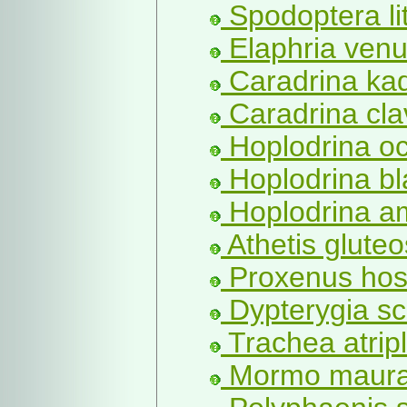
Spodoptera lit
Elaphria venu
Caradrina kad
Caradrina cla
Hoplodrina o
Hoplodrina bl
Hoplodrina am
Athetis gluteo
Proxenus hos
Dypterygia sc
Trachea atripli
Mormo maura 