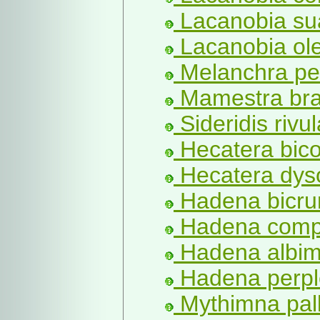
Lacanobia sua
Lacanobia ole
Melanchra per
Mamestra bra
Sideridis rivul
Hecatera bico
Hecatera dys
Hadena bicrur
Hadena compt
Hadena albim
Hadena perpl
Mythimna pall