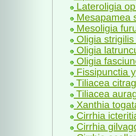
Lateroligia o
Mesapamea se
Mesoligia fur
Oligia strigilis
Oligia latrunc
Oligia fasciun
Fissipunctia y
Tiliacea citrag
Tiliacea aura
Xanthia togat
Cirrhia icterit
Cirrhia gilvag