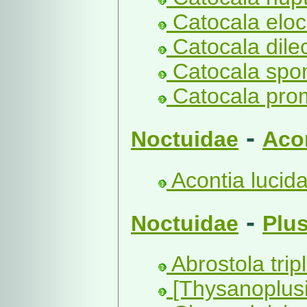
Catocala eloc
Catocala dilec
Catocala spon
Catocala prom
-
Noctuidae
Aco
Acontia lucida
-
Noctuidae
Plus
Abrostola tripl
[Thysanoplusi