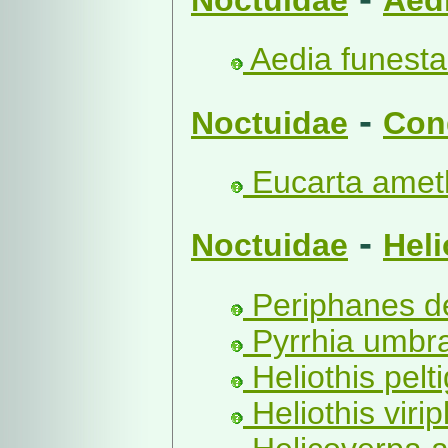
Noctuidae
Aed
Aedia funesta
-
Noctuidae
Con
Eucarta ameth
-
Noctuidae
Heli
Periphanes del
Pyrrhia umbra
Heliothis pelt
Heliothis viri