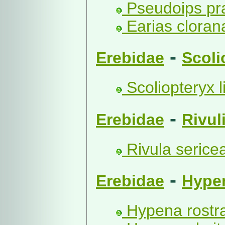
Pseudoips pra
Earias clorana
-
Erebidae
Scoli
Scoliopteryx li
-
Erebidae
Rivul
Rivula sericea
-
Erebidae
Hype
Hypena rostral