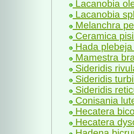
Lacanobia ole
Lacanobia sp
Melanchra per
Ceramica pisi
Hada plebeja 
Mamestra bra
Sideridis rivul
Sideridis turb
Sideridis reti
Conisania lut
Hecatera bico
Hecatera dys
Hadena bicrur