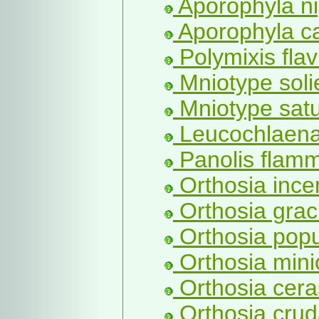
Aporophyla ni
Aporophyla c
Polymixis flav
Mniotype solie
Mniotype satu
Leucochlaena 
Panolis flamm
Orthosia incer
Orthosia graci
Orthosia popul
Orthosia mini
Orthosia ceras
Orthosia crud