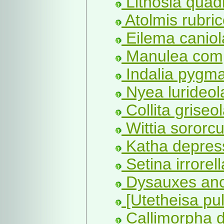
Lithosia quadr
Atolmis rubrico
Eilema caniol
Manulea comp
Indalia pygma
Nyea lurideol
Collita griseo
Wittia sororcu
Katha depres
Setina irrorell
Dysauxes anci
[Utetheisa pul
Callimorpha d