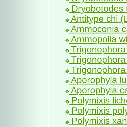
Dryobotodes 
Antitype chi (L
Ammoconia ca
Ammopolia wi
Trigonophora
Trigonophora 
Trigonophora 
Aporophyla lu
Aporophyla c
Polymixis lic
Polymixis poly
Polymixis xan