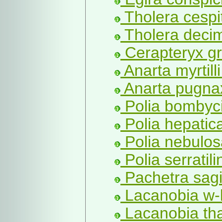
Tholera cespit
Tholera decim
Cerapteryx gr
Anarta myrtilli
Anarta pugna
Polia bombyci
Polia hepatica
Polia nebulos
Polia serratili
Pachetra sagit
Lacanobia w-l
Lacanobia tha