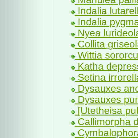
Indalia lutarel
Indalia pygma
Nyea lurideol
Collita griseo
Wittia sororcu
Katha depres
Setina irrorell
Dysauxes anci
Dysauxes punc
[Utetheisa pul
Callimorpha d
Cymbalophora