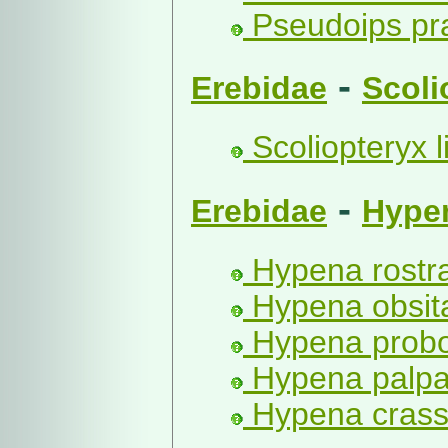
Pseudoips pra
-
Erebidae
Scoli
Scoliopteryx li
-
Erebidae
Hype
Hypena rostral
Hypena obsita
Hypena probos
Hypena palpal
Hypena crassa