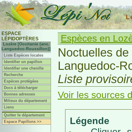
L
ESPACE
Espèces en Loz
LÉPIDOPTÈRES
Lozère [Occitanie (anc.
Noctuelles de 
Languedoc-Roussillon)]
Liste Espèces locales
Languedoc-Rou
Identifier un papillon
Identifier une chenille
Recherche
Liste provisoi
Espèces protégées
Docs à télécharger
Voir les sources d
Bonnes adresses
Milieux du département
Liens
Quitter le département
Légende
Espace Papillons >>
Cliquer sur