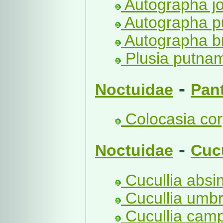
Autographa jo
Autographa pu
Autographa br
Plusia putnam
-
Noctuidae
Pan
Colocasia cory
-
Noctuidae
Cucu
Cucullia absint
Cucullia umbr
Cucullia camp