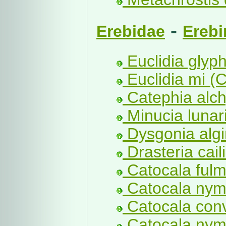
-
Erebidae
Erebi
Euclidia glyph
Euclidia mi (C
Catephia alch
Minucia lunari
Dysgonia algir
Drasteria cail
Catocala fulm
Catocala nym
Catocala conv
Catocala nym