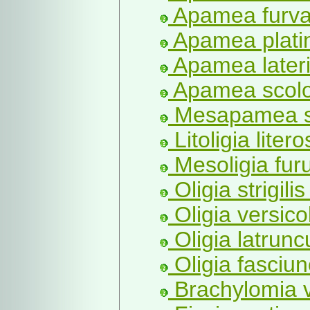
Apamea furva 
Apamea platin
Apamea laterit
Apamea scolo
Mesapamea se
Litoligia liter
Mesoligia fur
Oligia strigilis
Oligia versico
Oligia latrunc
Oligia fasciun
Brachylomia v