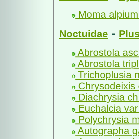
Moma alpium
-
Noctuidae
Plus
Abrostola ascl
Abrostola tripl
Trichoplusia n
Chrysodeixis 
Diachrysia chr
Euchalcia vari
Polychrysia m
Autographa g