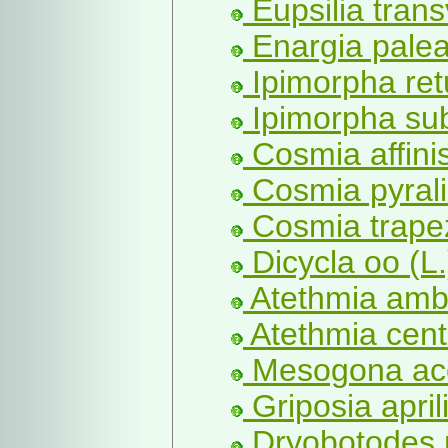
Eupsilia trans
Enargia palea
Ipimorpha ret
Ipimorpha sub
Cosmia affinis
Cosmia pyrali
Cosmia trapez
Dicycla oo (L.
Atethmia ambu
Atethmia cent
Mesogona ace
Griposia april
Dryobotodes r