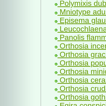
Polymixis dub
Mniotype adu
Episema glau
Leucochlaena 
Panolis flamm
Orthosia incer
Orthosia graci
Orthosia popul
Orthosia mini
Orthosia ceras
Orthosia crud
Orthosia gothi
Egira conspicil