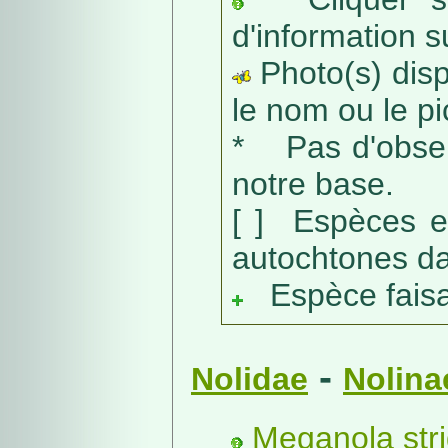
d'information s
Photo(s) dispo
le nom ou le pic
* Pas d'obser
notre base.
[ ] Espèces e
autochtones da
Espèce faisant
-
Nolidae
Nolina
Meganola stri