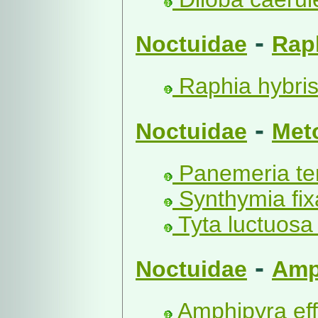
-
Noctuidae
Rap
Raphia hybris
-
Noctuidae
Met
Panemeria te
Synthymia fixa
Tyta luctuosa 
-
Noctuidae
Amp
Amphipyra eff