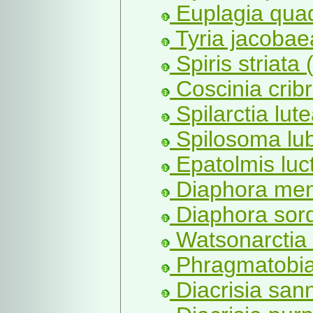
Euplagia quad
Tyria jacobae
Spiris striata 
Coscinia cribr
Spilarctia lut
Spilosoma lub
Epatolmis luct
Diaphora men
Diaphora sord
Watsonarctia 
Phragmatobia 
Diacrisia sann