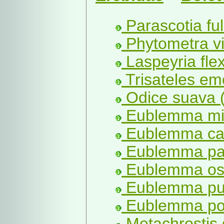
Parascotia ful
Phytometra vir
Laspeyria flex
Trisateles emo
Odice suava 
Eublemma min
Eublemma can
Eublemma par
Eublemma ost
Eublemma pur
Eublemma po
Metachrostis 