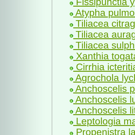
Fissipunctia y
Atypha pulmon
Tiliacea citrag
Tiliacea aura
Tiliacea sulp
Xanthia togat
Cirrhia icterit
Agrochola lych
Anchoscelis p
Anchoscelis l
Anchoscelis li
Leptologia ma
Propenistra l