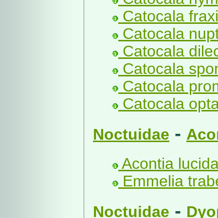
Catocala fraxi
Catocala nupt
Catocala dile
Catocala spon
Catocala prom
Catocala opta
-
Noctuidae
Aco
Acontia lucida
Emmelia trabe
-
Noctuidae
Dyo