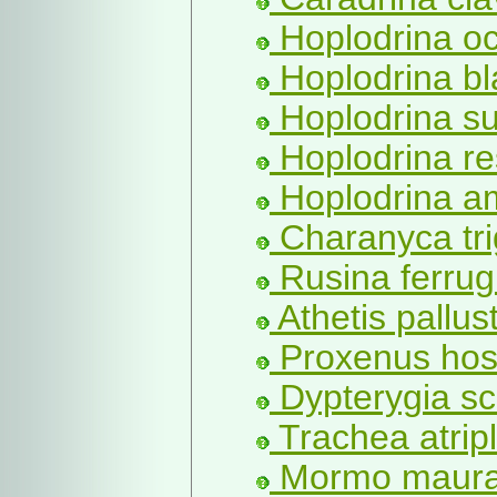
Hoplodrina o
Hoplodrina bl
Hoplodrina su
Hoplodrina re
Hoplodrina am
Charanyca tr
Rusina ferrug
Athetis pallust
Proxenus hos
Dypterygia sc
Trachea atripli
Mormo maura 