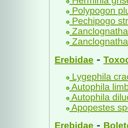
Herminia grise
Polypogon plu
Pechipogo stri
Zanclognatha 
Zanclognatha 
-
Erebidae
Toxo
Lygephila cra
Autophila limb
Autophila dilu
Apopestes sp
-
Erebidae
Bolet