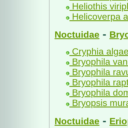
Heliothis viri
Helicoverpa a
-
Noctuidae
Bry
Cryphia algae
Bryophila van
Bryophila rav
Bryophila rapt
Bryophila dom
Bryopsis mural
-
Noctuidae
Eri