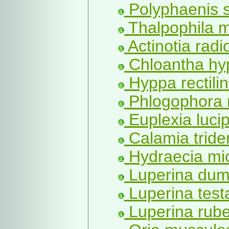
Polyphaenis s
Thalpophila m
Actinotia radi
Chloantha hyp
Hyppa rectili
Phlogophora m
Euplexia lucip
Calamia tride
Hydraecia mi
Luperina dume
Luperina test
Luperina rube