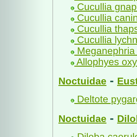
Cucullia gnaph
Cucullia cani
Cucullia thap
Cucullia lychn
Meganephria 
Allophyes oxy
-
Noctuidae
Eust
Deltote pygar
-
Noctuidae
Dilo
Diloba caerul