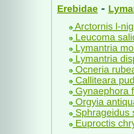
-
Erebidae
Lyman
Arctornis l-ni
Leucoma salic
Lymantria mo
Lymantria dis
Ocneria rubea
Calliteara pu
Gynaephora fa
Orgyia antiqua
Sphrageidus s
Euproctis chr