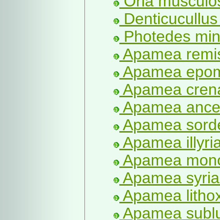
Oria musculo
Denticucullus
Photedes min
Apamea remis
Apamea epomi
Apamea crena
Apamea ancep
Apamea sorde
Apamea illyria
Apamea monog
Apamea syria
Apamea lithox
Apamea sublus