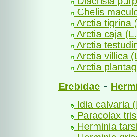
Diacrisia purp
Chelis maculo
Arctia tigrina (
Arctia caja (L.
Arctia testudi
Arctia villica (
Arctia plantagi
-
Erebidae
Hermi
Idia calvaria 
Paracolax trist
Herminia tars