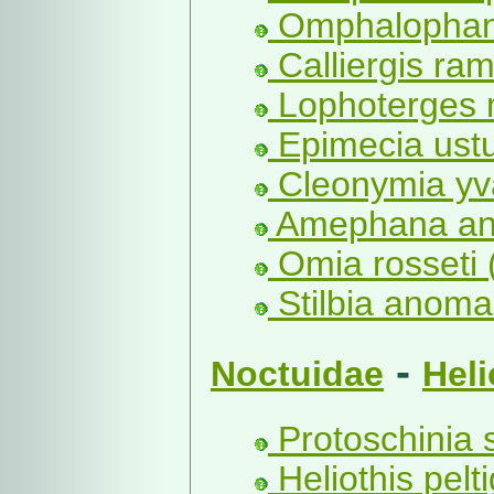
Omphalophana 
Calliergis ra
Lophoterges mi
Epimecia ustu
Cleonymia yva
Amephana ana
Omia rosseti 
Stilbia anoma
-
Noctuidae
Heli
Protoschinia 
Heliothis pelt