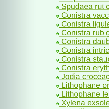
Spudaea rutici
Conistra vacci
Conistra ligul
Conistra rubi
Conistra daub
Conistra intri
Conistra staud
Conistra eryt
Jodia croceag
Lithophane or
Lithophane lea
Xylena exsole