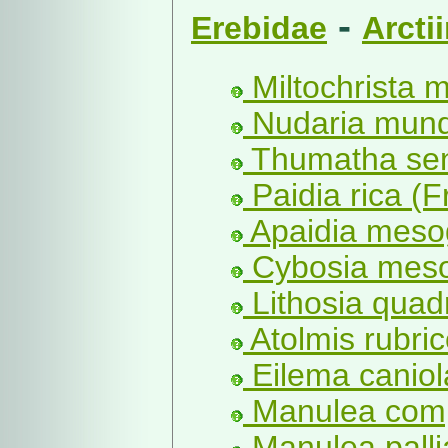
-
Erebidae
Arcti
Miltochrista m
Nudaria mund
Thumatha sen
Paidia rica (F
Apaidia meso
Cybosia meso
Lithosia quadr
Atolmis rubrico
Eilema caniol
Manulea comp
Manulea palli