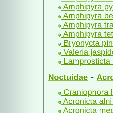
Amphipyra py
Amphipyra be
Amphipyra tra
Amphipyra tet
Bryonycta pine
Valeria jaspide
Lamprosticta 
-
Noctuidae
Acr
Craniophora li
Acronicta alni
Acronicta meg