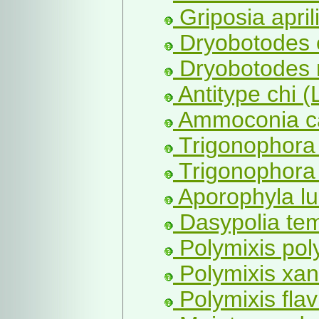
Griposia april
Dryobotodes e
Dryobotodes
Antitype chi (L
Ammoconia ca
Trigonophora
Trigonophora 
Aporophyla lu
Dasypolia tem
Polymixis poly
Polymixis xan
Polymixis flav