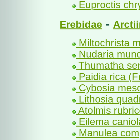
Euproctis chr
-
Erebidae
Arcti
Miltochrista m
Nudaria mund
Thumatha sen
Paidia rica (F
Cybosia meso
Lithosia quadr
Atolmis rubrico
Eilema caniol
Manulea comp