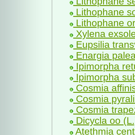
Lithophane s
Lithophane so
Lithophane or
Xylena exsole
Eupsilia trans
Enargia palea
Ipimorpha ret
Ipimorpha sub
Cosmia affinis
Cosmia pyrali
Cosmia trapez
Dicycla oo (L.
Atethmia cent