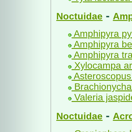
-
Noctuidae
Amp
Amphipyra py
Amphipyra be
Amphipyra tra
Xylocampa ar
Asteroscopus 
Brachionycha
Valeria jaspide
-
Noctuidae
Acr