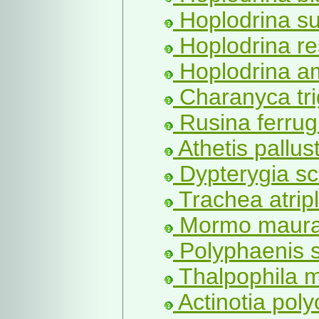
Hoplodrina su
Hoplodrina re
Hoplodrina am
Charanyca tr
Rusina ferrug
Athetis pallust
Dypterygia sc
Trachea atripli
Mormo maura 
Polyphaenis s
Thalpophila m
Actinotia poly