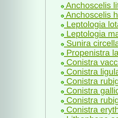
Anchoscelis li
Anchoscelis h
Leptologia lot
Leptologia ma
Sunira circella
Propenistra l
Conistra vacci
Conistra ligul
Conistra rubi
Conistra galli
Conistra rubi
Conistra eryt