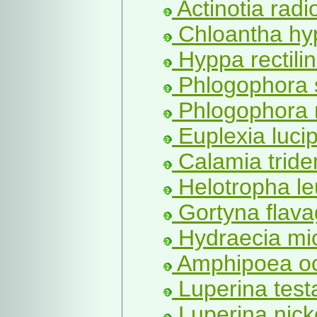
Actinotia radi
Chloantha hyp
Hyppa rectili
Phlogophora s
Phlogophora m
Euplexia lucip
Calamia tride
Helotropha le
Gortyna flava
Hydraecia mi
Amphipoea oc
Luperina test
Luperina nicke