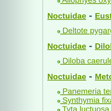
Allophyes oxy
-
Noctuidae
Eust
Deltote pygar
-
Noctuidae
Dilo
Diloba caerul
-
Noctuidae
Met
Panemeria te
Synthymia fixa
Tyta luctuosa 