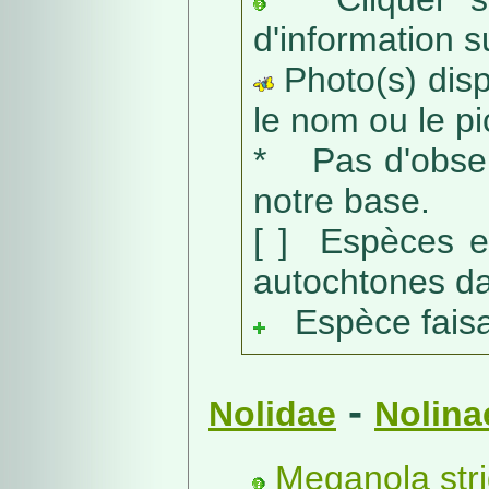
d'information s
Photo(s) dispo
le nom ou le pic
* Pas d'obser
notre base.
[ ] Espèces e
autochtones da
Espèce faisant
-
Nolidae
Nolina
Meganola stri