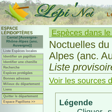
L
ESPACE
Espèces dans le
LÉPIDOPTÈRES
Cantal [Auvergne-
Noctuelles du
Rhône-Alpes (anc.
Auvergne)]
Liste Espèces locales
Alpes (anc. A
Identifier un papillon
Identifier une chenille
Liste provisoi
Recherche
Espèces protégées
Voir les sources d
Bonnes adresses
Milieux du département
Liens
Quitter le département
Légende
Espace Papillons >>
Cliquer sur