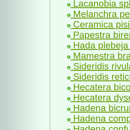
Lacanobia sp
Melanchra per
Ceramica pisi
Papestra bire
Hada plebeja 
Mamestra bra
Sideridis rivul
Sideridis reti
Hecatera bico
Hecatera dys
Hadena bicrur
Hadena compt
Hadena confu