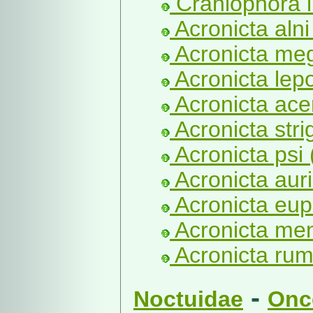
Craniophora li
Acronicta alni
Acronicta meg
Acronicta lepo
Acronicta acer
Acronicta stri
Acronicta psi 
Acronicta aur
Acronicta eup
Acronicta men
Acronicta rumi
-
Noctuidae
Onc