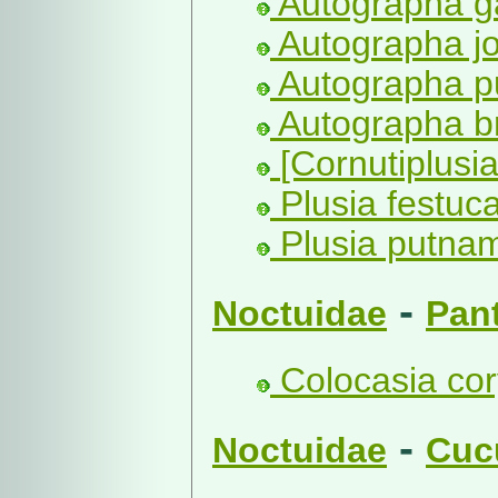
Autographa g
Autographa jo
Autographa pu
Autographa br
[Cornutiplusia
Plusia festuca
Plusia putnam
-
Noctuidae
Pan
Colocasia cory
-
Noctuidae
Cucu