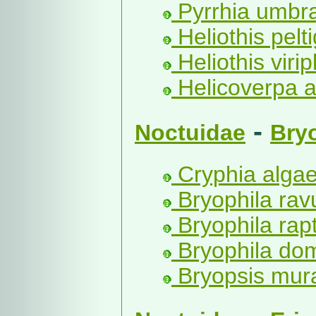
Pyrrhia umbra
Heliothis pelt
Heliothis viri
Helicoverpa a
-
Noctuidae
Bry
Cryphia algae
Bryophila rav
Bryophila rapt
Bryophila dom
Bryopsis mural