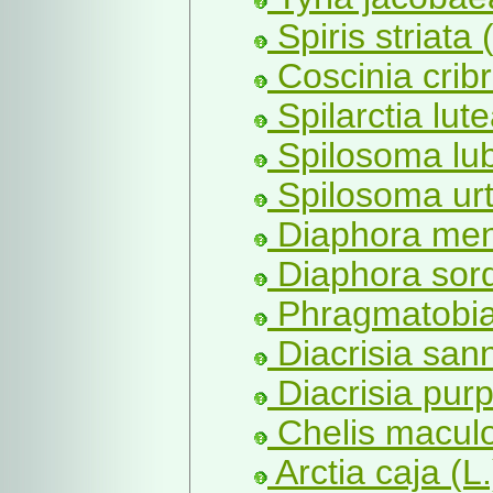
Spiris striata 
Coscinia cribr
Spilarctia lut
Spilosoma lub
Spilosoma urt
Diaphora men
Diaphora sord
Phragmatobia 
Diacrisia sann
Diacrisia purp
Chelis maculo
Arctia caja (L.