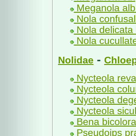
Meganola albu
Nola confusali
Nola delicata 
Nola cucullate
-
Nolidae
Chloep
Nycteola rev
Nycteola col
Nycteola deg
Nycteola sicu
Bena bicolora
Pseudoips pra