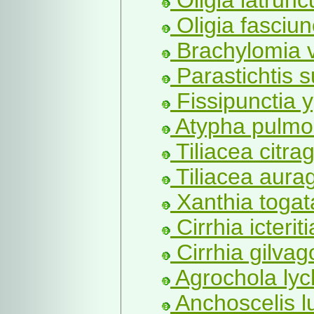
Oligia latrunc
Oligia fasciun
Brachylomia v
Parastichtis 
Fissipunctia y
Atypha pulmon
Tiliacea citrag
Tiliacea aura
Xanthia togat
Cirrhia icterit
Cirrhia gilvag
Agrochola lych
Anchoscelis l