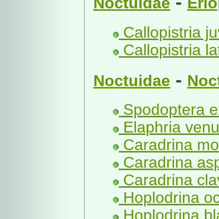
-
Noctuidae
Eri
Callopistria ju
Callopistria la
-
Noctuidae
Noc
Spodoptera e
Elaphria venu
Caradrina mo
Caradrina as
Caradrina cla
Hoplodrina o
Hoplodrina bl