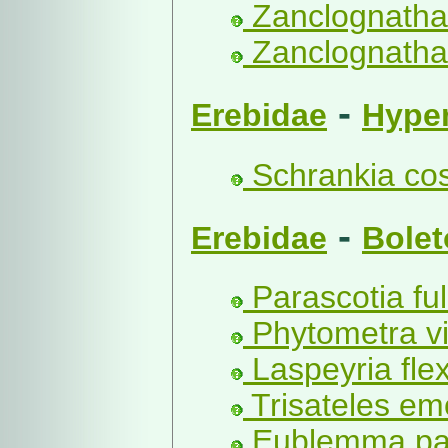
Zanclognatha 
Zanclognatha 
-
Erebidae
Hype
Schrankia cost
-
Erebidae
Bolet
Parascotia ful
Phytometra vir
Laspeyria flex
Trisateles emo
Eublemma par