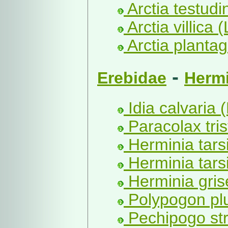
Arctia testudi
Arctia villica (
Arctia plantagi
-
Erebidae
Hermi
Idia calvaria 
Paracolax trist
Herminia tarsi
Herminia tars
Herminia grise
Polypogon plu
Pechipogo stri