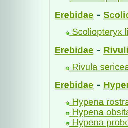
-
Erebidae
Scoli
Scoliopteryx li
-
Erebidae
Rivul
Rivula sericea
-
Erebidae
Hype
Hypena rostral
Hypena obsita
Hypena probos