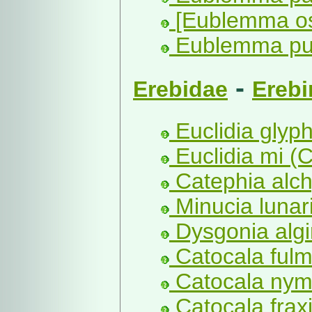
[Eublemma ost
Eublemma pur
-
Erebidae
Erebi
Euclidia glyph
Euclidia mi (C
Catephia alch
Minucia lunari
Dysgonia algir
Catocala fulm
Catocala nym
Catocala fraxi