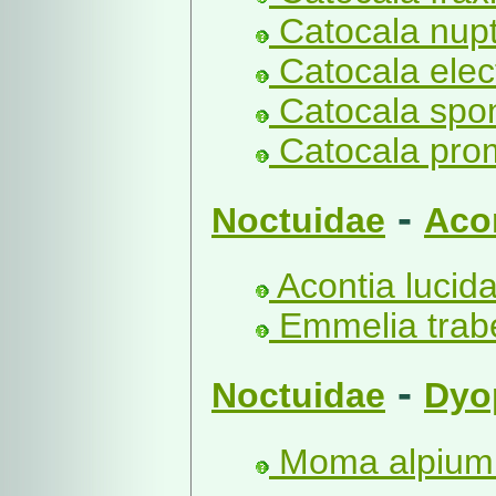
Catocala nupt
Catocala elec
Catocala spon
Catocala prom
-
Noctuidae
Aco
Acontia lucida
Emmelia trabe
-
Noctuidae
Dyo
Moma alpium