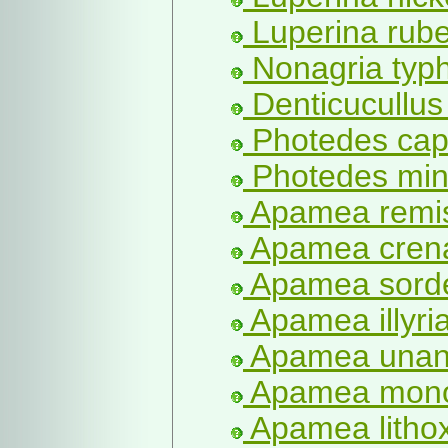
Luperina rube
Nonagria typ
Denticucullus
Photedes capt
Photedes min
Apamea remis
Apamea crena
Apamea sorde
Apamea illyria
Apamea unani
Apamea monog
Apamea lithox