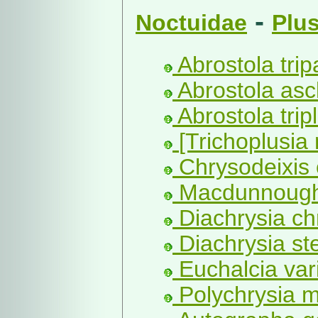
-
Noctuidae
Plus
Abrostola tripa
Abrostola ascl
Abrostola tripl
[Trichoplusia 
Chrysodeixis 
Macdunnoughi
Diachrysia chr
Diachrysia st
Euchalcia vari
Polychrysia m