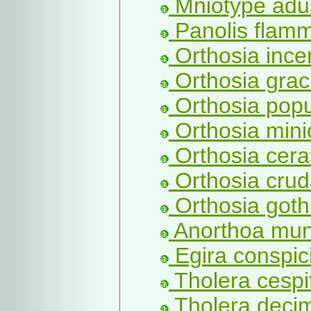
Mniotype adu
Panolis flamm
Orthosia incer
Orthosia graci
Orthosia popul
Orthosia mini
Orthosia ceras
Orthosia crud
Orthosia gothi
Anorthoa mun
Egira conspicil
Tholera cespit
Tholera decim