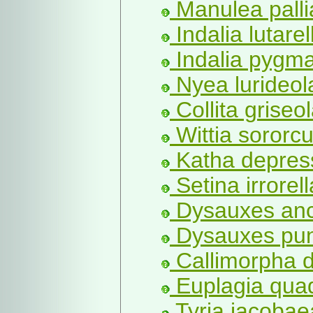
Manulea palli
Indalia lutarel
Indalia pygma
Nyea lurideol
Collita griseo
Wittia sororcu
Katha depres
Setina irrorell
Dysauxes anci
Dysauxes punc
Callimorpha d
Euplagia quad
Tyria jacobae