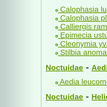
Calophasia lu
Calophasia pl
Calliergis ra
Epimecia ustu
Cleonymia yva
Stilbia anoma
-
Noctuidae
Aed
Aedia leucome
-
Noctuidae
Heli