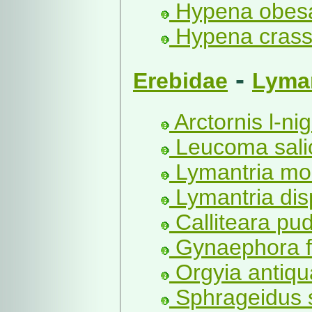
Hypena obesa
Hypena crassa
-
Erebidae
Lyman
Arctornis l-ni
Leucoma salic
Lymantria mo
Lymantria dis
Calliteara pu
Gynaephora fa
Orgyia antiqu
Sphrageidus s