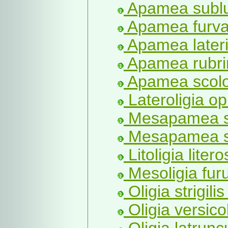
Apamea sublus
Apamea furva 
Apamea laterit
Apamea rubrir
Apamea scolo
Lateroligia o
Mesapamea se
Mesapamea s
Litoligia liter
Mesoligia fur
Oligia strigilis
Oligia versico