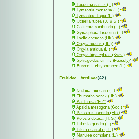
Leucoma salicis (L.)
Lymantria monacha (L.)
Lymantria dispar (L.)
Ocneria rubea (D. & S.)
Calliteara pudibunda (L.)
Gynaephora fascelina (L.)
Laelia coenosa (Hb.)
Orgyia recens (Hb.)*
Orgyia antiqua (L.)
Orgyia trigotephras (Bsdv.)
Sphrageidus similis (Fuessly)*
Euproctis chrysorrhoea (L.)
-
(42)
Erebidae
Arctiinae
Nudaria mundana (L.)
Thumatha senex (Hb.)
Paidia rica (Frr)*
Apaidia mesogona (God.)
Pelosia muscerda (Hfn.)
Pelosia obtusa (H.-S.)
Lithosia quadra (L.)
Eilema caniola (Hb.)
Manulea complana (L.)