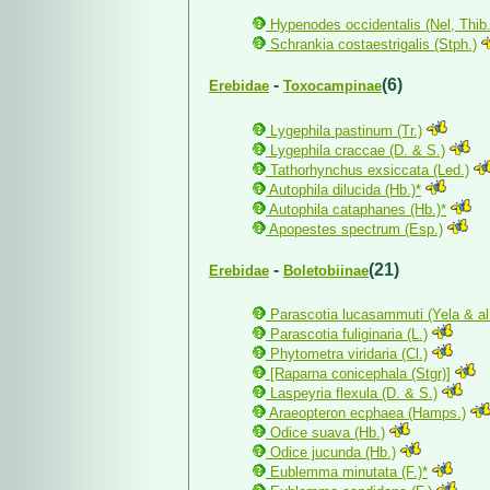
Hypenodes occidentalis (Nel, Thib.
Schrankia costaestrigalis (Stph.)
-
(6)
Erebidae
Toxocampinae
Lygephila pastinum (Tr.)
Lygephila craccae (D. & S.)
Tathorhynchus exsiccata (Led.)
Autophila dilucida (Hb.)*
Autophila cataphanes (Hb.)*
Apopestes spectrum (Esp.)
-
(21)
Erebidae
Boletobiinae
Parascotia lucasammuti (Yela & al
Parascotia fuliginaria (L.)
Phytometra viridaria (Cl.)
[Raparna conicephala (Stgr)]
Laspeyria flexula (D. & S.)
Araeopteron ecphaea (Hamps.)
Odice suava (Hb.)
Odice jucunda (Hb.)
Eublemma minutata (F.)*