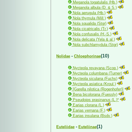
Meganola togatulalis (Hb.)
Meganola albula (D. & S.)
Nola aerugula (Hb.)
Nola thymula (Mill.)
Nola squalida (Stgr)
Nola cicatricalis (Tr.)
Nola confusalis (H.-S.)
Nola delicata (Yela & al.)
Nola subchlamydula (Stgr)
-
(10)
Nolidae
Chloephorinae
Nycteola revayana (Scop.)
Nycteola columbana (Turner)
Nycteola siculana (Fuchs)
Nycteola asiatica (Kroul.)
[Garella nilotica (Rogenhofer)]
Bena bicolorana (Fuessly)
Pseudoips prasinanus (L.)*
Earias clorana (L.)
Earias vernana (F.)
Earias insulana (Bsdv.)
-
(1)
Euteliidae
Euteliinae