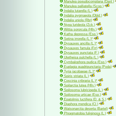
Manulea pseudocomplana (Danl.)
Manulea palliatella (Scop.)
Indalia lutarella (L.)
Indalia pygmaeola (Dbld.)
Indalia uniola (Rbr)
Nyea lurideola (Zck.)
Wittia sororcula (Hfn.)
Katha depressa (Esp.)
Setina irrorella (L.)*
Dysauxes ancilla (L.)*
Dysauxes famula (Frr)
Dysauxes punctata (F.)
Utetheisa pulchella (L.)
Cymbalophora pudica (Esp.)
Euplagia quadripunctaria (Poda)
Tyria jacobaeae (L.)*
Spiris striata (L.)
Coscinia cribraria (L.)*
Spilarctia lutea (Hfn.)
Spilosoma lubricipeda (L.)
Spilosoma urticae (Esp.)
Epatolmis luctifera (D. & S.)
Diaphora mendica (Cl.)
Watsonarctia deserta (Bartel)
Phragmatobia fuliginosa (L.)