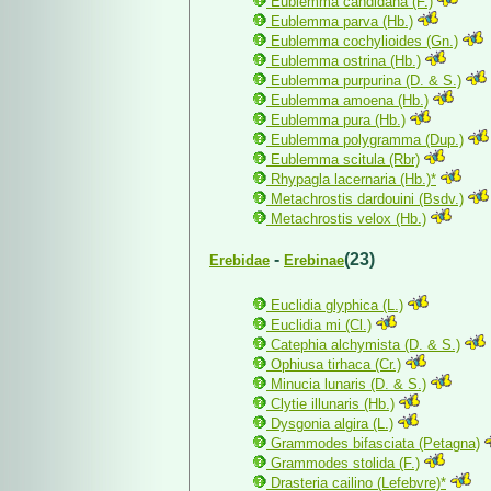
Eublemma candidana (F.)
Eublemma parva (Hb.)
Eublemma cochylioides (Gn.)
Eublemma ostrina (Hb.)
Eublemma purpurina (D. & S.)
Eublemma amoena (Hb.)
Eublemma pura (Hb.)
Eublemma polygramma (Dup.)
Eublemma scitula (Rbr)
Rhypagla lacernaria (Hb.)*
Metachrostis dardouini (Bsdv.)
Metachrostis velox (Hb.)
-
(23)
Erebidae
Erebinae
Euclidia glyphica (L.)
Euclidia mi (Cl.)
Catephia alchymista (D. & S.)
Ophiusa tirhaca (Cr.)
Minucia lunaris (D. & S.)
Clytie illunaris (Hb.)
Dysgonia algira (L.)
Grammodes bifasciata (Petagna)
Grammodes stolida (F.)
Drasteria cailino (Lefebvre)*