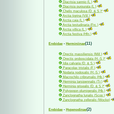
Diacrisia sannio (L.)
Diacrisia purpurata (L.)
Chelis maculosa (D. & S.)*
Arctia tigrina (Vill.)
Arctia caja (L.)
Arctia testudinaria (Frc.)
Arctia villica (L.)
Arctia festiva (Hfn.)
-
(11)
Erebidae
Herminiinae
Orectis massiliensis (Mill.)
Orectis proboscidata (H.-S.)*
Idia calvaria (D. & S.)
Paracolax tristalis (F.)
Nodaria nodosalis (H.-S.)
Macrochilo cribrumalis (Hb.)
Herminia tarsipennalis (Tr.)
Herminia grisealis (D. & S.)*
Polypogon plumigeralis (Hb.)
Zanclognatha lunalis (Scop.)
Zanclognatha zelleralis (Wocke)
-
(2)
Erebidae
Hypenodinae