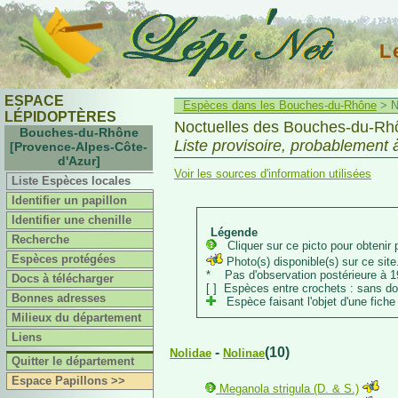
L
ESPACE
Espèces dans les Bouches-du-Rhône
> N
LÉPIDOPTÈRES
Noctuelles des Bouches-du-Rhô
Bouches-du-Rhône
Liste provisoire, probablement 
[Provence-Alpes-Côte-
d'Azur]
Voir les sources d'information utilisées
Liste Espèces locales
Identifier un papillon
Identifier une chenille
Légende
Recherche
Cliquer sur ce picto pour obtenir p
Espèces protégées
Photo(s) disponible(s) sur ce site.
* Pas d'observation postérieure à 1
Docs à télécharger
[ ] Espèces entre crochets : sans d
Bonnes adresses
Espèce faisant l'objet d'une fiche 
Milieux du département
Liens
-
(10)
Nolidae
Nolinae
Quitter le département
Espace Papillons >>
Meganola strigula (D. & S.)