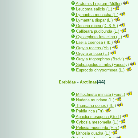
Arctornis l-nigrum (Müller)
Leucoma salicis (L.)
Lymantria monacha (L.)
Lymantria dispar (L.)
Ocneria rubea (D. & S.)
Calliteara pudibunda (L.)
Gynaephora fascelina (L.)
Laelia coenosa (Hb.)
Orgyia recens (Hb.)
Orgyia antiqua (L.)
Orgyia trigotephras (Bsdv.)
Sphrageidus similis (Fuessly)
Euproctis chrysorrhoea (L.)
-
(44)
Erebidae
Arctiinae
Miltochrista miniata (Forst.)
Nudaria mundana (L.)
Thumatha senex (Hb.)
Paidia rica (Frr)
Apaidia mesogona (God.)
Cybosia mesomella (L.)
Pelosia muscerda (Hfn.)
Lithosia quadra (L.)