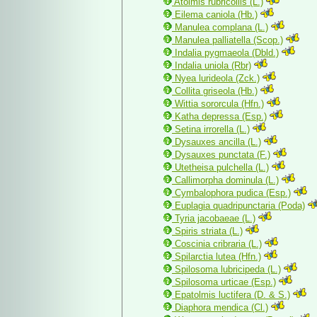
Atolmis rubricollis (L.)
Eilema caniola (Hb.)
Manulea complana (L.)
Manulea palliatella (Scop.)
Indalia pygmaeola (Dbld.)
Indalia uniola (Rbr)
Nyea lurideola (Zck.)
Collita griseola (Hb.)
Wittia sororcula (Hfn.)
Katha depressa (Esp.)
Setina irrorella (L.)
Dysauxes ancilla (L.)
Dysauxes punctata (F.)
Utetheisa pulchella (L.)
Callimorpha dominula (L.)
Cymbalophora pudica (Esp.)
Euplagia quadripunctaria (Poda)
Tyria jacobaeae (L.)
Spiris striata (L.)
Coscinia cribraria (L.)
Spilarctia lutea (Hfn.)
Spilosoma lubricipeda (L.)
Spilosoma urticae (Esp.)
Epatolmis luctifera (D. & S.)
Diaphora mendica (Cl.)