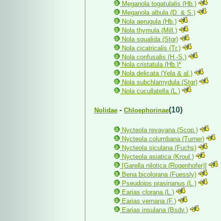
Meganola togatulalis (Hb.)
Meganola albula (D. & S.)
Nola aerugula (Hb.)
Nola thymula (Mill.)
Nola squalida (Stgr)
Nola cicatricalis (Tr.)
Nola confusalis (H.-S.)
Nola cristatula (Hb.)*
Nola delicata (Yela & al.)
Nola subchlamydula (Stgr)
Nola cucullatella (L.)
-
(10)
Nolidae
Chloephorinae
Nycteola revayana (Scop.)
Nycteola columbana (Turner)
Nycteola siculana (Fuchs)
Nycteola asiatica (Kroul.)
[Garella nilotica (Rogenhofer)]
Bena bicolorana (Fuessly)
Pseudoips prasinanus (L.)
Earias clorana (L.)
Earias vernana (F.)
Earias insulana (Bsdv.)