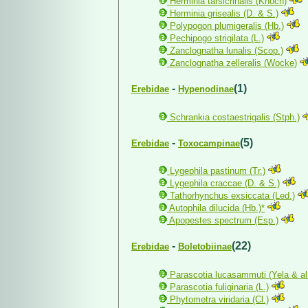
Herminia tarsicrinalis (Knoch)
Herminia grisealis (D. & S.)
Polypogon plumigeralis (Hb.)
Pechipogo strigilata (L.)
Zanclognatha lunalis (Scop.)
Zanclognatha zelleralis (Wocke)
-
(1)
Erebidae
Hypenodinae
Schrankia costaestrigalis (Stph.)
-
(5)
Erebidae
Toxocampinae
Lygephila pastinum (Tr.)
Lygephila craccae (D. & S.)
Tathorhynchus exsiccata (Led.)
Autophila dilucida (Hb.)*
Apopestes spectrum (Esp.)
-
(22)
Erebidae
Boletobiinae
Parascotia lucasammuti (Yela & al
Parascotia fuliginaria (L.)
Phytometra viridaria (Cl.)