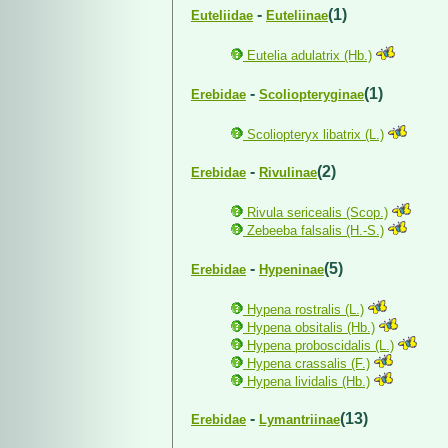
-
(1)
Euteliidae
Euteliinae
Eutelia adulatrix (Hb.)
-
(1)
Erebidae
Scoliopteryginae
Scoliopteryx libatrix (L.)
-
(2)
Erebidae
Rivulinae
Rivula sericealis (Scop.)
Zebeeba falsalis (H.-S.)
-
(5)
Erebidae
Hypeninae
Hypena rostralis (L.)
Hypena obsitalis (Hb.)
Hypena proboscidalis (L.)
Hypena crassalis (F.)
Hypena lividalis (Hb.)
-
(13)
Erebidae
Lymantriinae