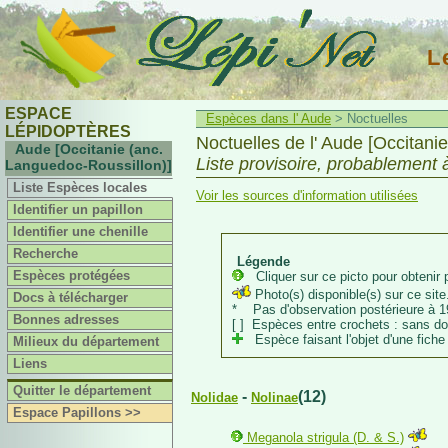
L
ESPACE
Espèces dans l' Aude
> Noctuelles
LÉPIDOPTÈRES
Noctuelles de l' Aude [Occitani
Aude [Occitanie (anc.
Liste provisoire, probablement 
Languedoc-Roussillon)]
Liste Espèces locales
Voir les sources d'information utilisées
Identifier un papillon
Identifier une chenille
Recherche
Légende
Espèces protégées
Cliquer sur ce picto pour obtenir p
Photo(s) disponible(s) sur ce site.
Docs à télécharger
* Pas d'observation postérieure à 1
Bonnes adresses
[ ] Espèces entre crochets : sans d
Espèce faisant l'objet d'une fiche 
Milieux du département
Liens
Quitter le département
-
(12)
Nolidae
Nolinae
Espace Papillons >>
Meganola strigula (D. & S.)