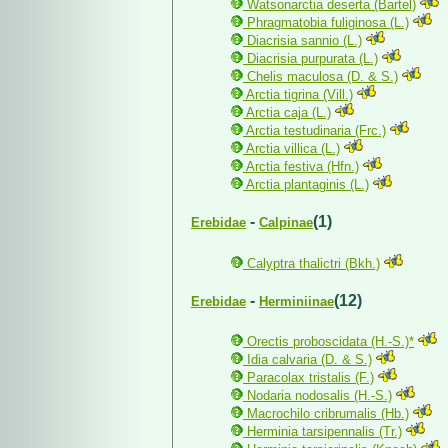
Watsonarctia deserta (Bartel)
Phragmatobia fuliginosa (L.)
Diacrisia sannio (L.)
Diacrisia purpurata (L.)
Chelis maculosa (D. & S.)
Arctia tigrina (Vill.)
Arctia caja (L.)
Arctia testudinaria (Frc.)
Arctia villica (L.)
Arctia festiva (Hfn.)
Arctia plantaginis (L.)
-
(1)
Erebidae
Calpinae
Calyptra thalictri (Bkh.)
-
(12)
Erebidae
Herminiinae
Orectis proboscidata (H.-S.)*
Idia calvaria (D. & S.)
Paracolax tristalis (F.)
Nodaria nodosalis (H.-S.)
Macrochilo cribrumalis (Hb.)
Herminia tarsipennalis (Tr.)