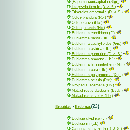
[Raparna conicephala (Stgr)]
Laspeyria flexula (D. & S.)
Trisateles emortualis (D. & S.)
Odice blandula (Rbr)
Odice suava (Hb.)
Odice jucunda (Hb.)
Eublemma candidana (F.)
Eublemma parva (Hb.)
Eublemma cochylioides (Gn.)
Eublemma ostrina (Hb.)
Eublemma purpurina (D. & S.)
Eublemma amoena (Hb.)*
Eublemma himmighoffeni (Mill.)
Eublemma pura (Hb.)
Eublemma polygramma (Dup.)
Eublemma scitula (Rbr)*
Rhypagla lacernaria (Hb.)
Metachrostis dardouini (Bsdv.)
Metachrostis velox (Hb.)
-
(23)
Erebidae
Erebinae
Euclidia glyphica (L.)
Euclidia mi (Cl.)
Catephia alchymista (D. & S.)