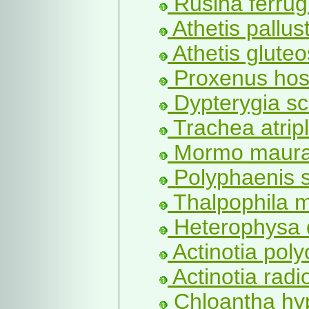
Rusina ferrug
Athetis pallust
Athetis gluteo
Proxenus hos
Dypterygia sc
Trachea atripli
Mormo maura 
Polyphaenis s
Thalpophila m
Heterophysa 
Actinotia poly
Actinotia radi
Chloantha hyp