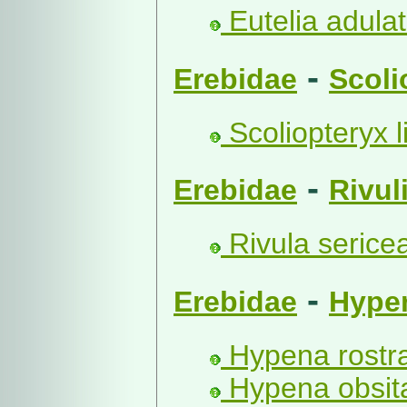
Eutelia adulat
-
Erebidae
Scoli
Scoliopteryx li
-
Erebidae
Rivul
Rivula sericea
-
Erebidae
Hype
Hypena rostral
Hypena obsita