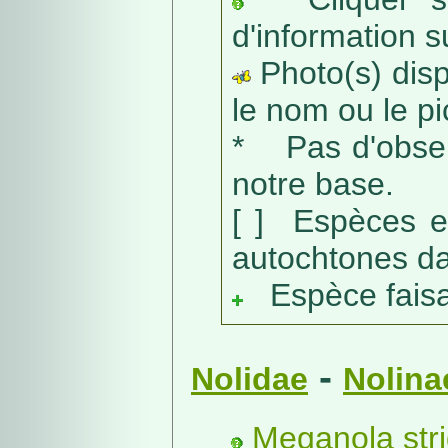
d'information s
Photo(s) dispo
le nom ou le pic
* Pas d'obser
notre base.
[ ] Espèces e
autochtones da
Espèce faisant
-
Nolidae
Nolina
Meganola stri