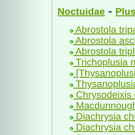
-
Noctuidae
Plus
Abrostola tripa
Abrostola ascl
Abrostola tripl
Trichoplusia n
[Thysanoplusi
Thysanoplusia
Chrysodeixis 
Macdunnoughi
Diachrysia ch
Diachrysia chr