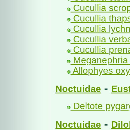
Cucullia scro
Cucullia thap
Cucullia lychn
Cucullia verba
Cucullia pren
Meganephria 
Allophyes oxy
-
Noctuidae
Eust
Deltote pygar
-
Noctuidae
Dilo