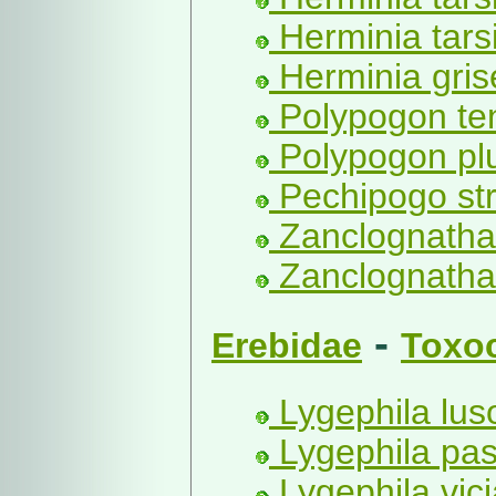
Herminia tars
Herminia grise
Polypogon ten
Polypogon plu
Pechipogo stri
Zanclognatha 
Zanclognatha 
-
Erebidae
Toxo
Lygephila luso
Lygephila pas
Lygephila vic