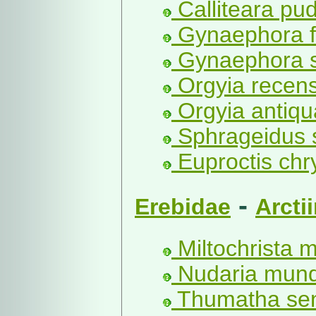
Calliteara pu
Gynaephora fa
Gynaephora se
Orgyia recens
Orgyia antiqu
Sphrageidus s
Euproctis chr
-
Erebidae
Arcti
Miltochrista m
Nudaria mund
Thumatha sen