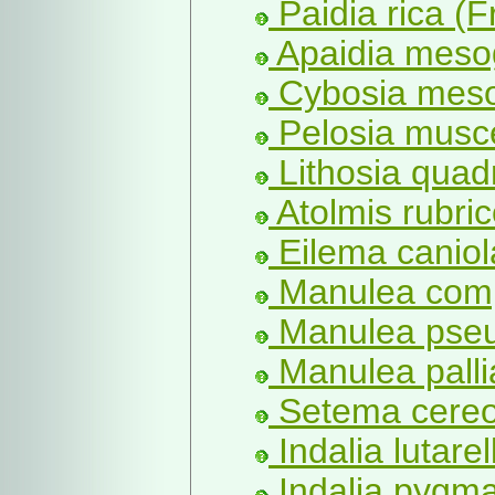
Paidia rica (F
Apaidia meso
Cybosia meso
Pelosia musce
Lithosia quadr
Atolmis rubrico
Eilema caniol
Manulea comp
Manulea pseu
Manulea palli
Setema cereo
Indalia lutarel
Indalia pygma