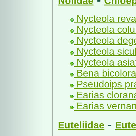
Nolidae
Chloep
Nycteola rev
Nycteola col
Nycteola deg
Nycteola sicu
Nycteola asiat
Bena bicolora
Pseudoips pra
Earias clorana
Earias vernan
-
Euteliidae
Eute