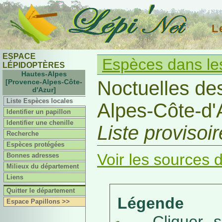
L
ESPACE
Espèces dans le
LÉPIDOPTÈRES
Hautes-Alpes
Noctuelles de
[Provence-Alpes-Côte-
d'Azur]
Liste Espèces locales
Alpes-Côte-d'
Identifier un papillon
Identifier une chenille
Liste provisoi
Recherche
Espèces protégées
Voir les sources d
Bonnes adresses
Milieux du département
Liens
Quitter le département
Légende
Espace Papillons >>
Cliquer sur