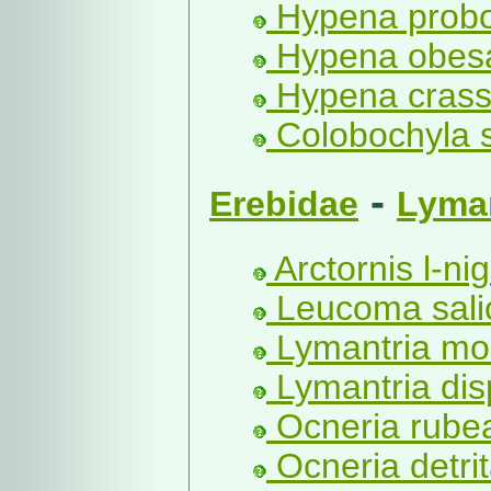
Hypena probos
Hypena obesa
Hypena crassa
Colobochyla sa
-
Erebidae
Lyman
Arctornis l-ni
Leucoma salic
Lymantria mo
Lymantria dis
Ocneria rubea
Ocneria detrit