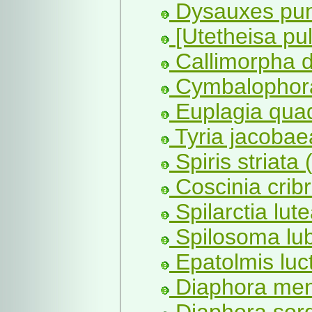
Dysauxes punc
[Utetheisa pul
Callimorpha d
Cymbalophora
Euplagia quad
Tyria jacobae
Spiris striata 
Coscinia cribr
Spilarctia lut
Spilosoma lub
Epatolmis luct
Diaphora men
Diaphora sord