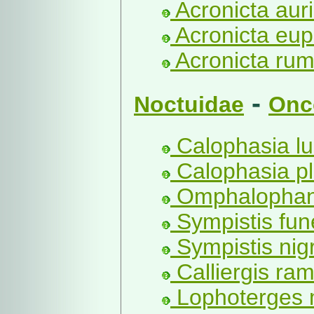
Acronicta aur
Acronicta eup
Acronicta rumi
-
Noctuidae
Onc
Calophasia lu
Calophasia pl
Omphalophana 
Sympistis fun
Sympistis nigr
Calliergis ra
Lophoterges mi