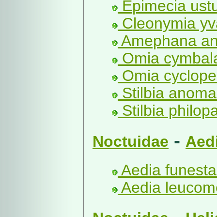
Epimecia ustu
Cleonymia yva
Amephana ana
Omia cymbala
Omia cyclopea
Stilbia anoma
Stilbia philopa
-
Noctuidae
Aed
Aedia funesta
Aedia leucome
-