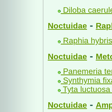
Diloba caerul
-
Noctuidae
Rap
Raphia hybris
-
Noctuidae
Met
Panemeria te
Synthymia fixa
Tyta luctuosa 
-
Noctuidae
Amp