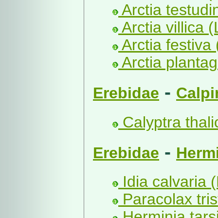
Arctia testudi
Arctia villica (
Arctia festiva 
Arctia plantagi
-
Erebidae
Calpi
Calyptra thalic
-
Erebidae
Hermi
Idia calvaria 
Paracolax trist
Herminia tarsi