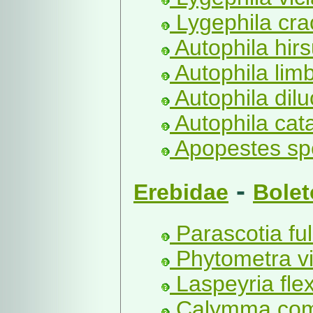
Lygephila cra
Autophila hirs
Autophila limb
Autophila dilu
Autophila cat
Apopestes sp
-
Erebidae
Bolet
Parascotia ful
Phytometra vir
Laspeyria flex
Calymma com