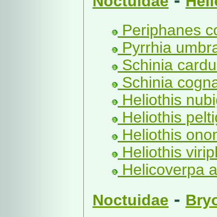
Noctuidae
Heli
Periphanes co
Pyrrhia umbra
Schinia cardu
Schinia cogna
Heliothis nubi
Heliothis pelt
Heliothis onon
Heliothis viri
Helicoverpa a
-
Noctuidae
Bry