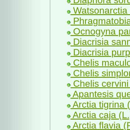
Watsonarctia 
Phragmatobia 
Ocnogyna par
Diacrisia sann
Diacrisia purp
Chelis maculo
Chelis simplo
Chelis cervini
Apantesis que
Arctia tigrina (
Arctia caja (L.
Arctia flavia 