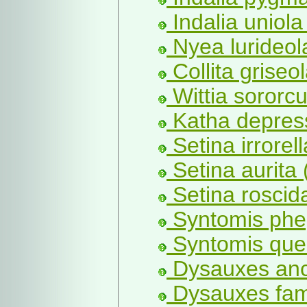
Indalia uniola
Nyea lurideol
Collita griseo
Wittia sororcu
Katha depres
Setina irrorell
Setina aurita 
Setina roscida
Syntomis phe
Syntomis quer
Dysauxes anci
Dysauxes fam