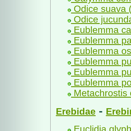
Odice suava 
Odice jucund
Eublemma can
Eublemma par
Eublemma ost
Eublemma pur
Eublemma pur
Eublemma po
Metachrostis 
-
Erebidae
Erebi
Euclidia glyph