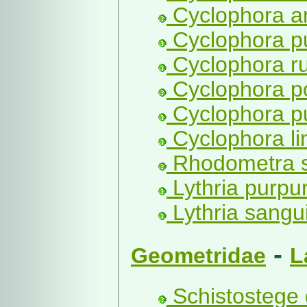
Cyclophora an
Cyclophora pu
Cyclophora ruf
Cyclophora po
Cyclophora pu
Cyclophora li
Rhodometra sa
Lythria purpur
Lythria sangu
-
Geometridae
L
Schistostege 