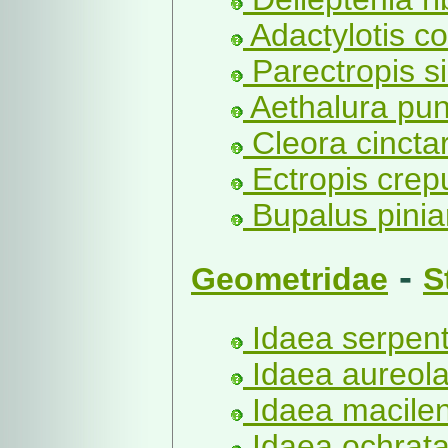
Adactylotis c
Parectropis si
Aethalura pun
Cleora cinctar
Ectropis crep
Bupalus piniar
-
Geometridae
S
Idaea serpent
Idaea aureola
Idaea macilen
Idaea ochrata