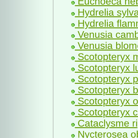
Euchoeca neb
Hydrelia sylva
Hydrelia flam
Venusia cambr
Venusia blome
Scotopteryx 
Scotopteryx lu
Scotopteryx p
Scotopteryx b
Scotopteryx o
Scotopteryx c
Cataclysme ri
Nycterosea ob