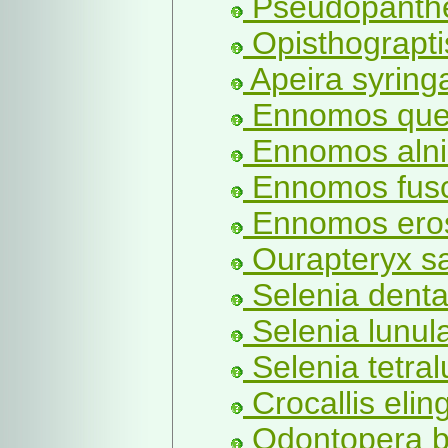
Pseudopanthe
Opisthograptis
Apeira syringa
Ennomos quer
Ennomos alnia
Ennomos fusc
Ennomos eros
Ourapteryx s
Selenia dentar
Selenia lunula
Selenia tetral
Crocallis elin
Odontopera bi