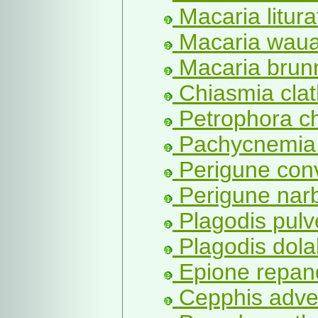
Macaria litura
Macaria wauar
Macaria brun
Chiasmia clat
Petrophora ch
Pachycnemia 
Perigune conve
Perigune nar
Plagodis pulve
Plagodis dolab
Epione repand
Cepphis adve