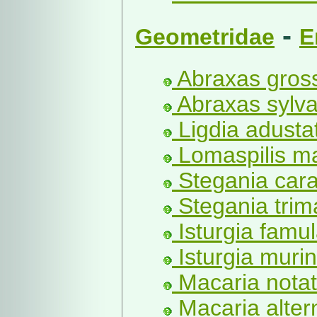
-
Geometridae
E
Abraxas gross
Abraxas sylva
Ligdia adusta
Lomaspilis ma
Stegania cara
Stegania trima
Isturgia famul
Isturgia murin
Macaria notat
Macaria alter