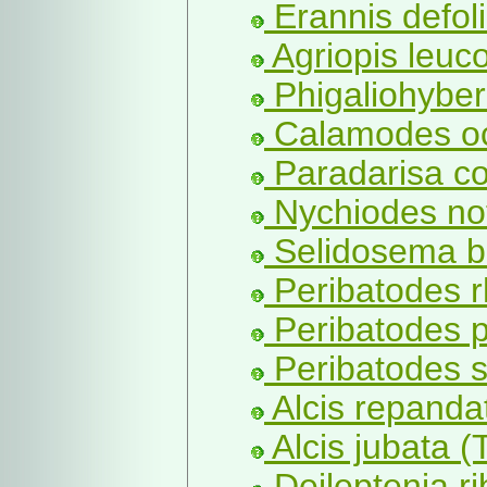
Erannis defoli
Agriopis leuc
Phigaliohyber
Calamodes oc
Paradarisa co
Nychiodes not
Selidosema br
Peribatodes r
Peribatodes p
Peribatodes s
Alcis repandat
Alcis jubata 
Deileptenia ri