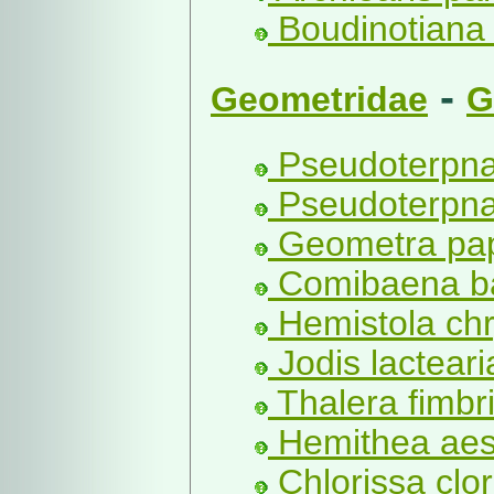
Boudinotiana 
-
Geometridae
G
Pseudoterpna 
Pseudoterpna 
Geometra papi
Comibaena baj
Hemistola chr
Jodis lacteari
Thalera fimbri
Hemithea aest
Chlorissa clor