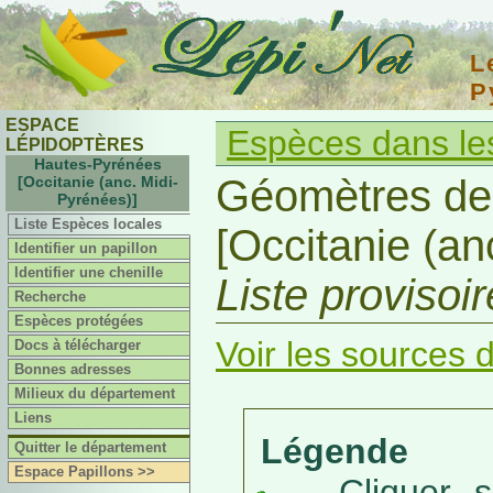
L
P
ESPACE
Espèces dans le
LÉPIDOPTÈRES
Hautes-Pyrénées
Géomètres de
[Occitanie (anc. Midi-
Pyrénées)]
Liste Espèces locales
[Occitanie (an
Identifier un papillon
Identifier une chenille
Liste provisoi
Recherche
Espèces protégées
Voir les sources d
Docs à télécharger
Bonnes adresses
Milieux du département
Liens
Légende
Quitter le département
Espace Papillons >>
Cliquer sur