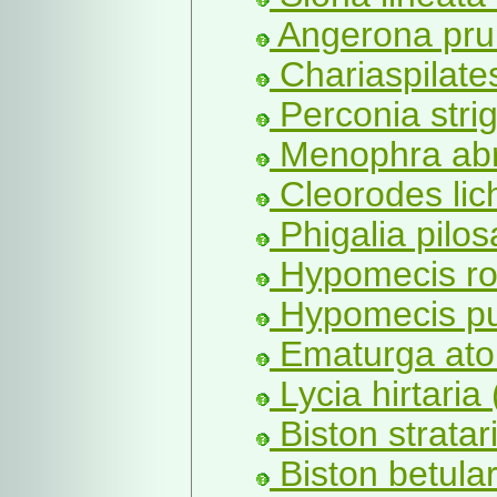
Angerona prun
Chariaspilate
Perconia strig
Menophra abr
Cleorodes lic
Phigalia pilos
Hypomecis rob
Hypomecis pun
Ematurga ato
Lycia hirtaria 
Biston stratar
Biston betular