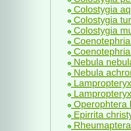
Colostygia aq
Colostygia tu
Colostygia mul
Coenotephria 
Coenotephria 
Nebula nebula
Nebula achro
Lampropteryx 
Lampropteryx 
Operophtera 
Epirrita christ
Rheumaptera 