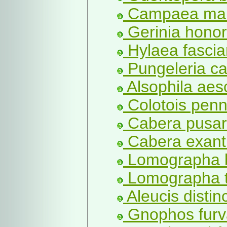
Campaea marg
Gerinia honor
Hylaea fasciar
Pungeleria ca
Alsophila aesc
Colotois penn
Cabera pusari
Cabera exant
Lomographa b
Lomographa t
Aleucis distin
Gnophos furva