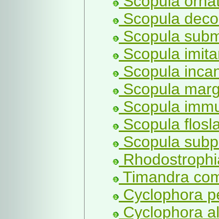
Scopula ornat
Scopula decor
Scopula submu
Scopula imita
Scopula incan
Scopula marg
Scopula immut
Scopula flosl
Scopula subpu
Rhodostrophia
Timandra com
Cyclophora pe
Cyclophora al