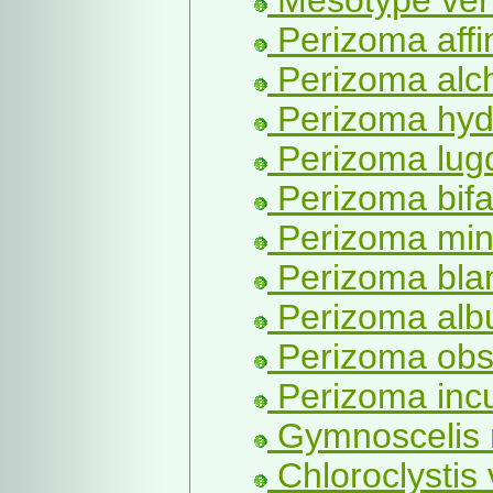
Mesotype ver
Perizoma affin
Perizoma alch
Perizoma hydr
Perizoma lugd
Perizoma bifa
Perizoma mino
Perizoma blan
Perizoma albu
Perizoma obso
Perizoma incul
Gymnoscelis r
Chloroclystis 