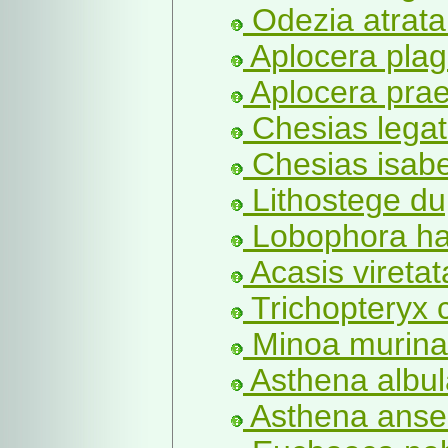
Odezia atrata 
Aplocera plagi
Aplocera prae
Chesias legate
Chesias isabe
Lithostege du
Lobophora hal
Acasis viretat
Trichopteryx 
Minoa murina
Asthena albul
Asthena anser