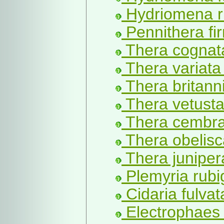
Hydriomena ru
Pennithera fi
Thera cognat
Thera variata 
Thera britann
Thera vetusta
Thera cembrae
Thera obelisc
Thera junipera
Plemyria rubi
Cidaria fulvat
Electrophaes 