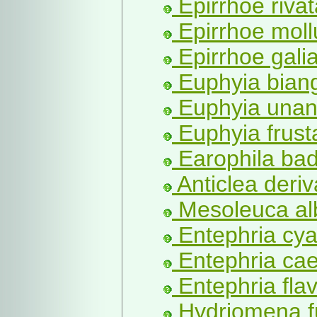
Epirrhoe rivat
Epirrhoe moll
Epirrhoe galia
Euphyia biang
Euphyia unan
Euphyia frusta
Earophila bad
Anticlea deriv
Mesoleuca albi
Entephria cya
Entephria cae
Entephria flav
Hydriomena f