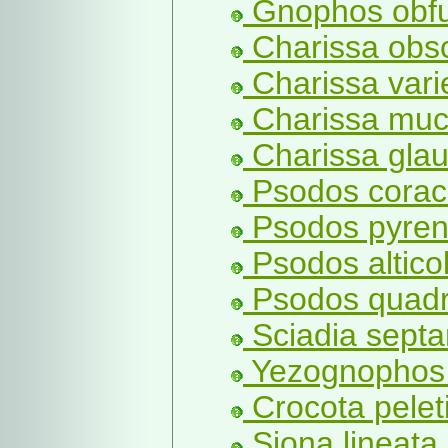
Gnophos obfu
Charissa obsc
Charissa vari
Charissa muci
Charissa glau
Psodos coraci
Psodos pyren
Psodos altico
Psodos quadri
Sciadia septa
Yezognophos s
Crocota pelet
Siona lineata