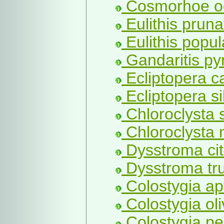
Cosmorhoe oce
Eulithis pruna
Eulithis popul
Gandaritis pyr
Ecliptopera ca
Ecliptopera si
Chloroclysta s
Chloroclysta m
Dysstroma cit
Dysstroma tru
Colostygia ap
Colostygia oli
Colostygia pe