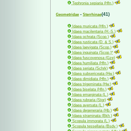
Tephronia sepiaria (Hfn.)
-
(41)
Geometridae
Sterrhinae
Idaea muricata (Hfn.)
Idaea macilentaria (H.-S.)
Idaea ochrata (Scop.)
Idaea rusticata (D. & S.)
Idaea laevigata (Scop.)
Idaea inquinata (Scop.)*
Idaea fuscovenosa (Gze)
Idaea humiliata (Hfn.)
Idaea seriata (Schrk)
Idaea subsericeata (Hw.)
Idaea dimidiata (Hfn.)
Idaea trigeminata (Hw.)
Idaea biselata (Hfn.)
Idaea emarginata (L.)
Idaea rubraria (Stgr)
Idaea aversata (L.)
Idaea degeneraria (Hb.)
Idaea straminata (Bkh.)
Scopula immorata (L.)
Scopula tessellaria (Bsdv.)