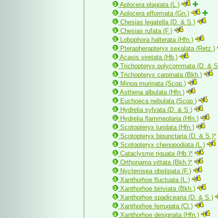
Aplocera plagiata (L.)
Aplocera efformata (Gn.)
Chesias legatella (D. & S.)
Chesias rufata (F.)
Lobophora halterata (Hfn.)
Pterapherapteryx sexalata (Retz.)
Acasis viretata (Hb.)
Trichopteryx polycommata (D. & S
Trichopteryx carpinata (Bkh.)
Minoa murinata (Scop.)
Asthena albulata (Hfn.)
Euchoeca nebulata (Scop.)
Hydrelia sylvata (D. & S.)
Hydrelia flammeolaria (Hfn.)
Scotopteryx luridata (Hfn.)
Scotopteryx bipunctaria (D. & S.)*
Scotopteryx chenopodiata (L.)
Cataclysme riguata (Hb.)*
Orthonama vittata (Bkh.)*
Nycterosea obstipata (F.)
Xanthorhoe fluctuata (L.)
Xanthorhoe biriviata (Bkh.)
Xanthorhoe spadicearia (D. & S.)
Xanthorhoe ferrugata (Cl.)
Xanthorhoe designata (Hfn.)