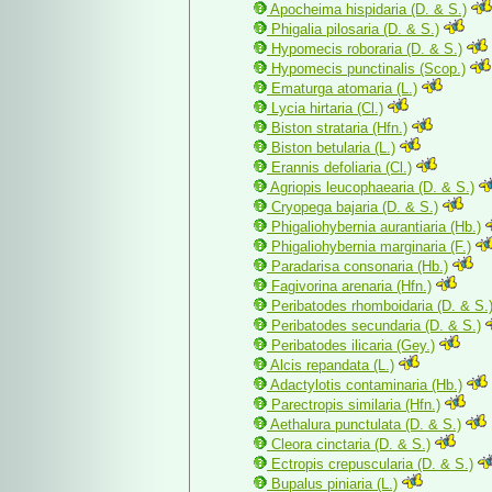
Apocheima hispidaria (D. & S.)
Phigalia pilosaria (D. & S.)
Hypomecis roboraria (D. & S.)
Hypomecis punctinalis (Scop.)
Ematurga atomaria (L.)
Lycia hirtaria (Cl.)
Biston strataria (Hfn.)
Biston betularia (L.)
Erannis defoliaria (Cl.)
Agriopis leucophaearia (D. & S.)
Cryopega bajaria (D. & S.)
Phigaliohybernia aurantiaria (Hb.)
Phigaliohybernia marginaria (F.)
Paradarisa consonaria (Hb.)
Fagivorina arenaria (Hfn.)
Peribatodes rhomboidaria (D. & S.
Peribatodes secundaria (D. & S.)
Peribatodes ilicaria (Gey.)
Alcis repandata (L.)
Adactylotis contaminaria (Hb.)
Parectropis similaria (Hfn.)
Aethalura punctulata (D. & S.)
Cleora cinctaria (D. & S.)
Ectropis crepuscularia (D. & S.)
Bupalus piniaria (L.)