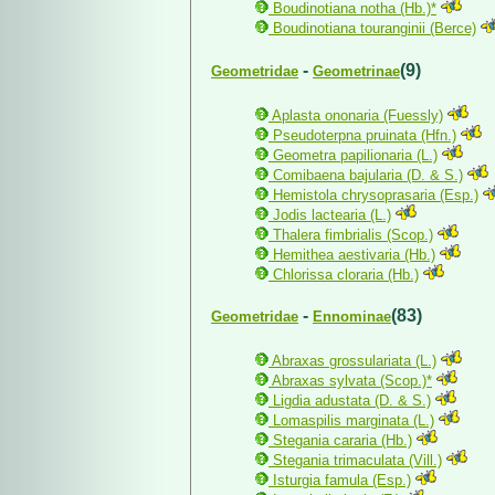
Boudinotiana notha (Hb.)*
Boudinotiana touranginii (Berce)
-
(9)
Geometridae
Geometrinae
Aplasta ononaria (Fuessly)
Pseudoterpna pruinata (Hfn.)
Geometra papilionaria (L.)
Comibaena bajularia (D. & S.)
Hemistola chrysoprasaria (Esp.)
Jodis lactearia (L.)
Thalera fimbrialis (Scop.)
Hemithea aestivaria (Hb.)
Chlorissa cloraria (Hb.)
-
(83)
Geometridae
Ennominae
Abraxas grossulariata (L.)
Abraxas sylvata (Scop.)*
Ligdia adustata (D. & S.)
Lomaspilis marginata (L.)
Stegania cararia (Hb.)
Stegania trimaculata (Vill.)
Isturgia famula (Esp.)