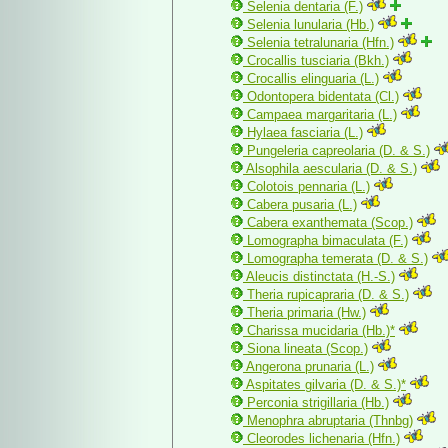
Selenia dentaria (F.)
Selenia lunularia (Hb.)
Selenia tetralunaria (Hfn.)
Crocallis tusciaria (Bkh.)
Crocallis elinguaria (L.)
Odontopera bidentata (Cl.)
Campaea margaritaria (L.)
Hylaea fasciaria (L.)
Pungeleria capreolaria (D. & S.)
Alsophila aescularia (D. & S.)
Colotois pennaria (L.)
Cabera pusaria (L.)
Cabera exanthemata (Scop.)
Lomographa bimaculata (F.)
Lomographa temerata (D. & S.)
Aleucis distinctata (H.-S.)
Theria rupicapraria (D. & S.)
Theria primaria (Hw.)
Charissa mucidaria (Hb.)*
Siona lineata (Scop.)
Angerona prunaria (L.)
Aspitates gilvaria (D. & S.)*
Perconia strigillaria (Hb.)
Menophra abruptaria (Thnbg)
Cleorodes lichenaria (Hfn.)