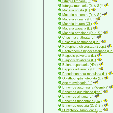
Isturgia limbaria (F.)
Isturgia murinaria (D. & S.)*
Macaria notata (L.)
Macaria alternata (D. & S.)
Macaria signaria (Hb.)
Macaria liturata (Cl.)
Macaria wauaria (L.)
Macaria artesiaria (D. & S.)
Chiasmia clathrata (L.)
Chiasmia aestimaria (Hb.)
Petrophora chlorosata (Scop.)
Pachycnemia hippocastanaria (Hb.
Plagodis pulveraria (L.)
Plagodis dolabraria (L.)
Epione repandaria (Hfn.)
Cepphis advenaria (Hb.)
Pseudopanthera macularia (L.)
Opisthograptis luteolata (L.)
Apeira syringaria (L.)
Ennomos autumnaria (Wernb.)*
Ennomos quercinaria (Hfn.)
Ennomos alniaria (L.)
Ennomos fuscantaria (Hw.)
Ennomos erosaria (D. & S.)
Ourapteryx sambucaria (L.)