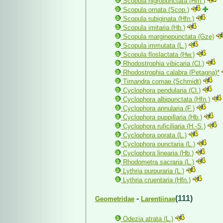
Scopula nigropunctata (Hfn.)
Scopula ornata (Scop.)
Scopula rubiginata (Hfn.)
Scopula imitaria (Hb.)
Scopula marginepunctata (Gze)
Scopula immutata (L.)
Scopula floslactata (Hw.)
Rhodostrophia vibicaria (Cl.)
Rhodostrophia calabra (Petagna)*
Timandra comae (Schmidt)
Cyclophora pendularia (Cl.)
Cyclophora albipunctata (Hfn.)
Cyclophora annularia (F.)
Cyclophora puppillaria (Hb.)
Cyclophora ruficiliaria (H.-S.)
Cyclophora porata (L.)
Cyclophora punctaria (L.)
Cyclophora linearia (Hb.)
Rhodometra sacraria (L.)
Lythria purpuraria (L.)
Lythria cruentaria (Hfn.)
-
(111)
Geometridae
Larentiinae
Odezia atrata (L.)