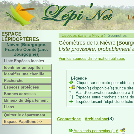
L
ESPACE
Espèces dans la Nièvre
> Géomètres
LÉPIDOPTÈRES
Géomètres de la Nièvre [Bour
Nièvre [Bourgogne-
Liste provisoire, probablement 
Franche-Comté (anc.
Bourgogne)]
Voir les sources d'information utilisées
Liste Espèces locales
Identifier un papillon
Identifier une chenille
Légende
Recherche
Cliquer sur ce picto pour obtenir p
Espèces protégées
Photo(s) disponible(s) sur ce site.
* Pas d'observation postérieure à 1
Bonnes adresses
[ ] Espèces entre crochets : sans d
Milieux du département
Espèce faisant l'objet d'une fiche 
Liens
Quitter le département
-
(3)
Geometridae
Archiearinae
Espace Papillons >>
Archiearis parthenias (L.)*