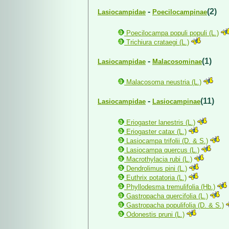
-
(2)
Lasiocampidae
Poecilocampinae
Poecilocampa populi populi (L.)
Trichiura crataegi (L.)
-
(1)
Lasiocampidae
Malacosominae
Malacosoma neustria (L.)
-
(11)
Lasiocampidae
Lasiocampinae
Eriogaster lanestris (L.)
Eriogaster catax (L.)
Lasiocampa trifolii (D. & S.)
Lasiocampa quercus (L.)
Macrothylacia rubi (L.)
Dendrolimus pini (L.)
Euthrix potatoria (L.)
Phyllodesma tremulifolia (Hb.)
Gastropacha quercifolia (L.)
Gastropacha populifolia (D. & S.)
Odonestis pruni (L.)