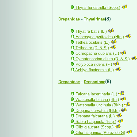
Thyris fenestrella (Scop.)
-
(8)
Drepanidae
Thyatirinae
Thyatira batis (L.)
Habrosyne pyritoides (Hfn.)
Tethea ocularis (L.)
Tethea or (D. & S.)
Ochropacha duplaris (L.)
Cymatophorina diluta (D. & S.)
Polyploca ridens (F.)
Achlya flavicornis (L.)
-
(8)
Drepanidae
Drepaninae
Falcaria lacertinaria (L.)
Watsonalla binaria (Hfn.)
Watsonalla uncinula (Bkh.)
Drepana curvatula (Bkh.)
Drepana falcataria (L.)
Sabra harpagula (Esp.)
Cilix glaucata (Scop.)
Cilix hispanica (Perez de G)