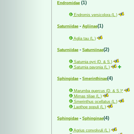
(1)
Endromidae
Endromis versicolora (L.)
-
(1)
Saturniidae
Agliinae
Aglia tau (L.)
-
(2)
Saturniidae
Saturniinae
Saturnia pyri (D. & S.)
Saturnia pavonia (L.)
-
(4)
Sphingidae
Smerinthinae
Marumba quercus (D. & S.)*
Mimas tiliae (L.)
Smerinthus ocellatus (L.)
Laothoe populi (L.)
-
(4)
Sphingidae
Sphinginae
Agrius convolvuli (L.)