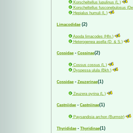
Korscheltellus lupulinus (L.)
Korscheltellus fusconebulosus (De
Hepialus humuli (L.)
(2)
Limacodidae
Apoda limacodes (Hfn.)
Heterogenea asella (D. & S.)
-
(2)
Cossidae
Cossinae
Cossus cossus (L.)
Dyspessa ulula (Bkh.)
-
(1)
Cossidae
Zeuzerinae
Zeuzera pyrina (L.)
-
(1)
Castniidae
Castniinae
Paysandisia archon (Burmstr)
-
(1)
Thyrididae
Thyridinae