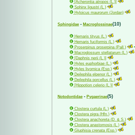
[Acherontia atropos (L.)]
Sphinx ligustri (L.)
Hyloicus maurorum (Jordan)
-
(10)
Sphingidae
Macroglossinae
Hemaris tityus (L.)
Hemaris fuciformis (L.)
Proserpinus proserpina (Pall.)
Macroglossum stellatarum (L.)
[Daphnis nerii (L.)]
Hyles euphorbiae (L.)
Hyles livornica (Esp.)
Deilephila elpenor (L.)
Deilephila porcellus (L.)
[Hippotion celerio (L.)]
-
(5)
Notodontidae
Pygaerinae
Clostera curtula (L.)
Clostera pigra (Hfn.)
Clostera anachoreta (D. & S.)
Clostera anastomosis (L.)
Gluphisia crenata (Esp.)