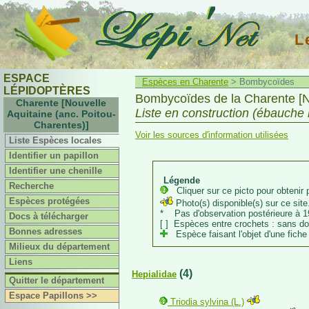
L
ESPACE
Espèces en Charente
> Bombycoïdes
LÉPIDOPTÈRES
Bombycoïdes de la Charente [No
Charente [Nouvelle
Liste en construction (ébauche
Aquitaine (anc. Poitou-
Charentes)]
Voir les sources d'information utilisées
Liste Espèces locales
Identifier un papillon
Identifier une chenille
Légende
Recherche
Cliquer sur ce picto pour obtenir p
Espèces protégées
Photo(s) disponible(s) sur ce site.
* Pas d'observation postérieure à 1
Docs à télécharger
[ ] Espèces entre crochets : sans d
Bonnes adresses
Espèce faisant l'objet d'une fiche 
Milieux du département
Liens
(4)
Hepialidae
Quitter le département
Espace Papillons >>
Triodia sylvina (L.)