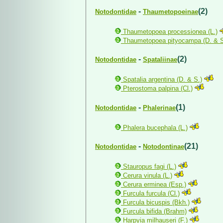
-
(2)
Notodontidae
Thaumetopoeinae
Thaumetopoea processionea (L.)
Thaumetopoea pityocampa (D. & S
-
(2)
Notodontidae
Spataliinae
Spatalia argentina (D. & S.)
Pterostoma palpina (Cl.)
-
(1)
Notodontidae
Phalerinae
Phalera bucephala (L.)
-
(21)
Notodontidae
Notodontinae
Stauropus fagi (L.)
Cerura vinula (L.)
Cerura erminea (Esp.)
Furcula furcula (Cl.)
Furcula bicuspis (Bkh.)
Furcula bifida (Brahm)
Harpyia milhauseri (F.)