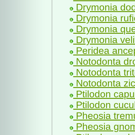
Drymonia dod
Drymonia rufi
Drymonia que
Drymonia velit
Peridea ance
Notodonta dr
Notodonta tri
Notodonta zic
Ptilodon capu
Ptilodon cucul
Pheosia tremu
Pheosia gnom