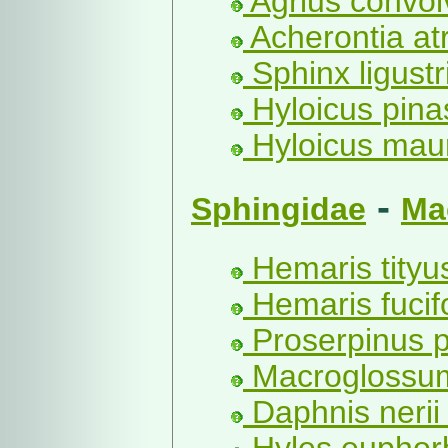
Agrius convolv
Acherontia at
Sphinx ligustri
Hyloicus pinas
Hyloicus mau
-
Sphingidae
Ma
Hemaris tityus
Hemaris fucif
Proserpinus p
Macroglossum 
Daphnis nerii 
Hyles euphorb