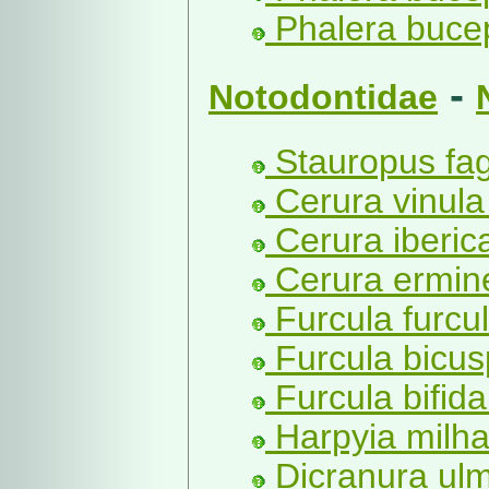
Phalera bucep
-
Notodontidae
Stauropus fagi
Cerura vinula 
Cerura iberica
Cerura ermin
Furcula furcul
Furcula bicus
Furcula bifid
Harpyia milha
Dicranura ulm