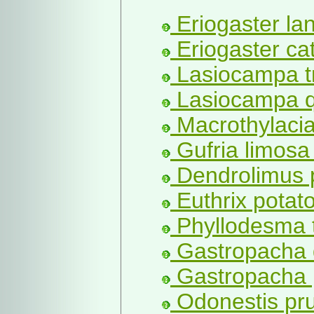
Eriogaster lan
Eriogaster cat
Lasiocampa tri
Lasiocampa q
Macrothylacia 
Gufria limosa
Dendrolimus p
Euthrix potato
Phyllodesma t
Gastropacha q
Gastropacha p
Odonestis pru