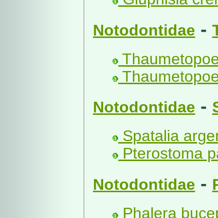
-
Notodontidae
Thaumetopoea
Thaumetopoea
-
Notodontidae
Spatalia argen
Pterostoma pa
-
Notodontidae
Phalera bucep