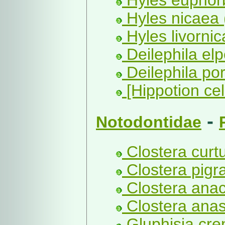
Hyles nicaea 
Hyles livornic
Deilephila elp
Deilephila por
[Hippotion cel
-
Notodontidae
Clostera curtu
Clostera pigra
Clostera anac
Clostera anas
Gluphisia cre