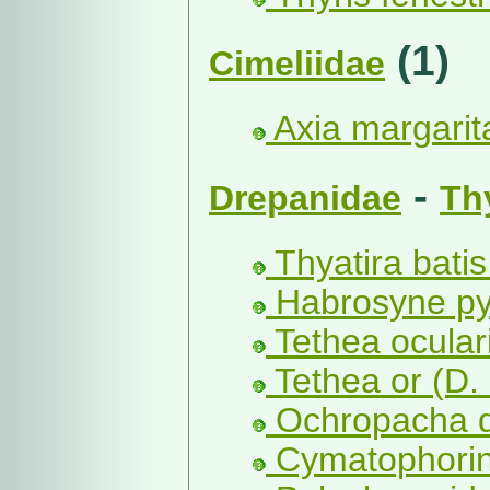
(1)
Cimeliidae
Axia margarit
-
Drepanidae
Th
Thyatira batis
Habrosyne pyr
Tethea oculari
Tethea or (D. 
Ochropacha du
Cymatophorina