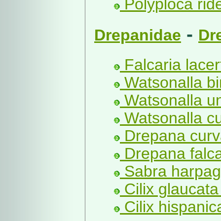
Polyploca ride
-
Drepanidae
Dr
Falcaria lacer
Watsonalla bi
Watsonalla un
Watsonalla cul
Drepana curva
Drepana falcat
Sabra harpag
Cilix glaucata
Cilix hispani