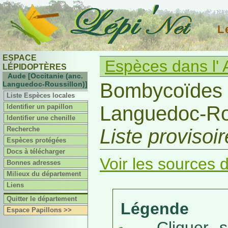
L
ESPACE
Espèces dans l'
LÉPIDOPTÈRES
Aude [Occitanie (anc.
Bombycoïdes d
Languedoc-Roussillon)]
Liste Espèces locales
Languedoc-Rou
Identifier un papillon
Identifier une chenille
Recherche
Liste provisoi
Espèces protégées
Docs à télécharger
Voir les sources d
Bonnes adresses
Milieux du département
Liens
Quitter le département
Légende
Espace Papillons >>
Cliquer sur