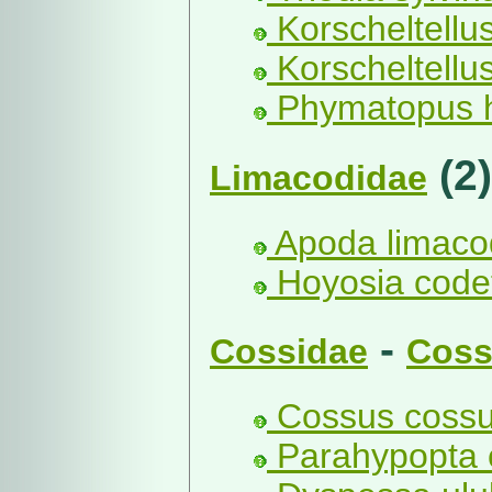
Korscheltellus
Korscheltellu
Phymatopus h
(2)
Limacodidae
Apoda limaco
Hoyosia codet
-
Cossidae
Coss
Cossus cossu
Parahypopta 