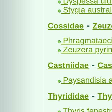
Dyspessa ulul
Stygia austral
-
Cossidae
Zeuz
Phragmataeci
Zeuzera pyrin
-
Castniidae
Cas
Paysandisia 
-
Thyrididae
Thy
Thyris fenestr