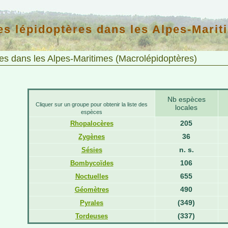
es lépidoptères dans les Alpes-Marit
s dans les Alpes-Maritimes (Macrolépidoptères)
Nb espèces
Cliquer sur un groupe pour obtenir la liste des
locales
espèces
205
Rhopalocères
36
Zygènes
n. s.
Sésies
106
Bombycoïdes
655
Noctuelles
490
Géomètres
(349)
Pyrales
(337)
Tordeuses