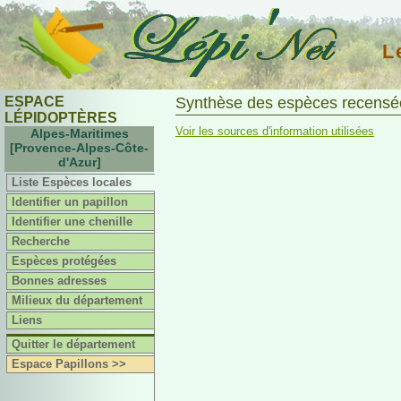
L
ESPACE
Synthèse des espèces recensée
LÉPIDOPTÈRES
Voir les sources d'information utilisées
Alpes-Maritimes
[Provence-Alpes-Côte-
d'Azur]
Liste Espèces locales
Identifier un papillon
Identifier une chenille
Recherche
Espèces protégées
Bonnes adresses
Milieux du département
Liens
Quitter le département
Espace Papillons >>