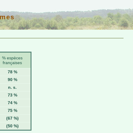
imes
% espèces
françaises
78 %
90 %
n. s.
73 %
74 %
75 %
(67 %)
(50 %)