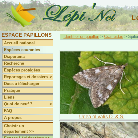
L
ESPACE PAPILLONS
Identifier un papillon
>
Crambidae
> Spilo
Accueil national
Espèces courantes
Diaporama
Recherche
Espèces protégées
Reportages et dossiers
>
Docs à télécharger
Pratique
Liens
Quoi de neuf ?
>
FAQ
Udea olivalis D. & S.
A propos
Choisir un
département >>