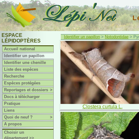
L
ESPACE
Identifier un papillon
>
Notodontidae
> Pyg
LÉPIDOPTÈRES
Accueil national
Identifier un papillon
Identifier une chenille
Liste des espèces
Recherche
Espèces protégées
Reportages et dossiers
>
Docs à télécharger
Pratique
Clostera curtula L.
Liens
Quoi de neuf ?
>
A propos
Choisir un
département >>