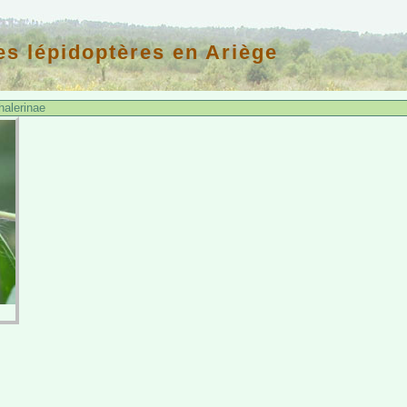
es lépidoptères en Ariège
alerinae