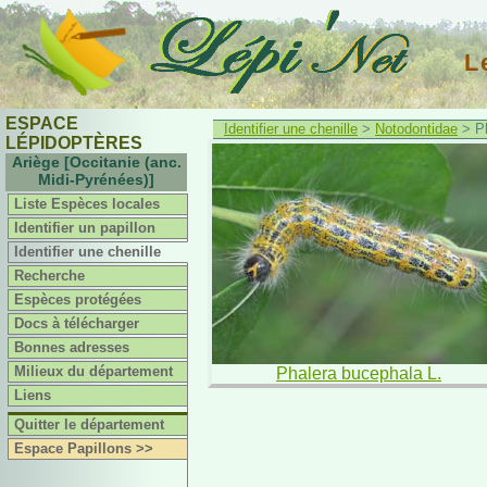
L
ESPACE
Identifier une chenille
>
Notodontidae
> Ph
LÉPIDOPTÈRES
Ariège [Occitanie (anc.
Midi-Pyrénées)]
Liste Espèces locales
Identifier un papillon
Identifier une chenille
Recherche
Espèces protégées
Docs à télécharger
Bonnes adresses
Milieux du département
Phalera bucephala L.
Liens
Quitter le département
Espace Papillons >>