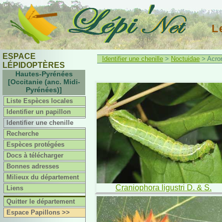
L
ESPACE
Identifier une chenille
>
Noctuidae
> Acron
LÉPIDOPTÈRES
Hautes-Pyrénées
[Occitanie (anc. Midi-
Pyrénées)]
Liste Espèces locales
Identifier un papillon
Identifier une chenille
Recherche
Espèces protégées
Docs à télécharger
Bonnes adresses
Milieux du département
Craniophora ligustri D. & S.
Liens
Quitter le département
Espace Papillons >>