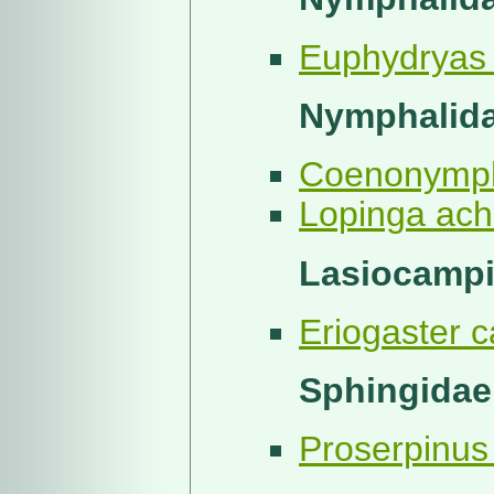
Euphydryas a
Nymphalidae
Coenonymph
Lopinga ach
Lasiocampi
Eriogaster c
Sphingidae
Proserpinus 