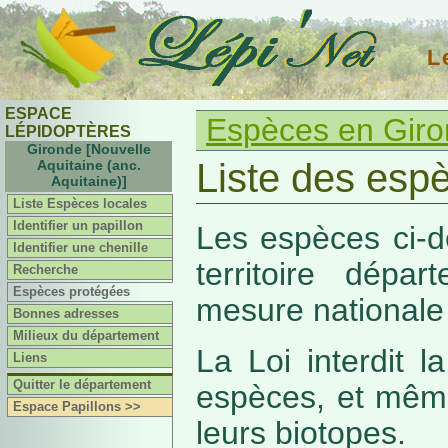
L
ESPACE
Espèces en Gir
LÉPIDOPTÈRES
Gironde [Nouvelle
Liste des esp
Aquitaine (anc.
Aquitaine)]
Liste Espèces locales
Identifier un papillon
Les espèces ci-d
Identifier une chenille
territoire dépa
Recherche
Espèces protégées
mesure nationale 
Bonnes adresses
Milieux du département
La Loi interdit 
Liens
Quitter le département
espèces, et même
Espace Papillons >>
leurs biotopes.