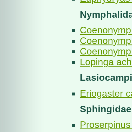
Nymphalidae
Coenonymph
Coenonympha
Coenonymph
Lopinga ach
Lasiocampi
Eriogaster c
Sphingidae
Proserpinus 