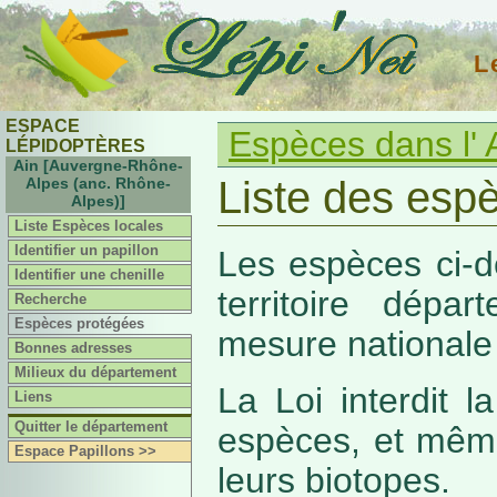
L
ESPACE
Espèces dans l' 
LÉPIDOPTÈRES
Ain [Auvergne-Rhône-
Liste des espè
Alpes (anc. Rhône-
Alpes)]
Liste Espèces locales
Identifier un papillon
Les espèces ci-d
Identifier une chenille
territoire dépa
Recherche
Espèces protégées
mesure nationale 
Bonnes adresses
Milieux du département
La Loi interdit 
Liens
Quitter le département
espèces, et même
Espace Papillons >>
leurs biotopes.