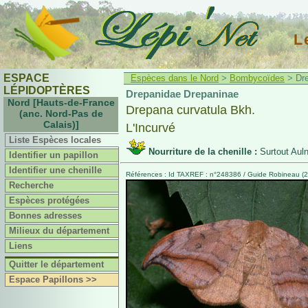
L
ESPACE
Espèces dans le Nord
>
Bombycoïdes
> Dre
LÉPIDOPTÈRES
Drepanidae Drepaninae
Nord [Hauts-de-France
Drepana curvatula Bkh.
(anc. Nord-Pas de
Calais)]
L'Incurvé
Liste Espèces locales
Nourriture de la chenille :
Surtout Aul
Identifier un papillon
Identifier une chenille
Références : Id TAXREF : n°248386 / Guide Robineau (2
Recherche
Espèces protégées
Bonnes adresses
Milieux du département
Liens
Quitter le département
Espace Papillons >>